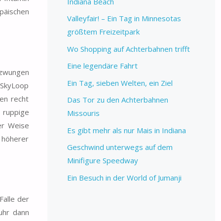
Indiana Beach
opäischen
Valleyfair! – Ein Tag in Minnesotas
größtem Freizeitpark
Wo Shopping auf Achterbahnen trifft
Eine legendäre Fahrt
ezwungen
Ein Tag, sieben Welten, ein Ziel
 SkyLoop
en recht
Das Tor zu den Achterbahnen
n ruppige
Missouris
er Weise
Es gibt mehr als nur Mais in Indiana
k höherer
Geschwind unterwegs auf dem
Minifigure Speedway
Ein Besuch in der World of Jumanji
Falle der
uhr dann