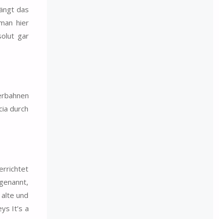
ängt das
man hier
olut gar
erbahnen
ia durch
errichtet
 genannt,
 alte und
ys It’s a