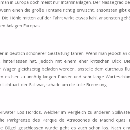
 man in Europa doch meist nur Intaminanlagen. Der Nässegrad d
enn einen die große Fontäne richtig erwischt, ansonsten gibt 
. Die Höhle mitten auf der Fahrt wirkt etwas kahl, ansonsten geh
ren Anlagen Europas.
r in deutlich schönerer Gestaltung fahren. Wenn man jedoch an 
k hinterlassen hat, jedoch mit einem eher kritischen Blick. D
ier Wagen gleichzeitig beladen werden, anstelle dem durchaus fl
es hier zu unnötig langen Pausen und sehr lange Warteschlan
n Lichtaart der Fall war, schade um die tolle Bremsung.
illwater Los Fiordos, welcher im Vergleich zu anderen Spillwat
 die Parkgrenze des Parque de Atracciones de Madrid quasi 
 Bügel geschlossen wurde geht es auch schon los. Nach ein