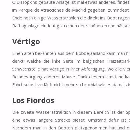
O.D Hopkins gebaute Anlage ist mal etwas anderes, findet
im Parque de Atracciones de Madrid gegeben, zumindest w
Ende noch einige Wasserstrahlen die direkt ins Boot ragen
Raftinganlage eindeutig zu einen der schöneren und nässe
Vértigo
Einen alten bekannten aus dem Bobbejaanland kann man hie
denkt, welche die linke Seite im belgischen Freizeitpar
Schwachstelle hat Vértigo in ihrer Abfertigung, wo alle v
Beladevorgang anderer Mäuse. Dank diesem Umstand kam 
Fahrt selbst verläuft nicht mehr so brachial wie es damals i
Los Fiordos
Die zweite Wasserattraktion in diesem Bereich ist der Sp
eine etwas längere Strecke bietet. Umstand dafür ist
Nachdem man in den Booten platzgenommen hat und die