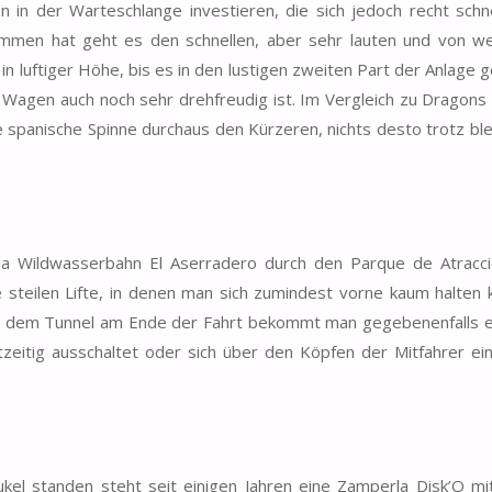
n in der Warteschlange investieren, die sich jedoch recht schn
mmen hat geht es den schnellen, aber sehr lauten und von we
in luftiger Höhe, bis es in den lustigen zweiten Part der Anlage g
 Wagen auch noch sehr drehfreudig ist. Im Vergleich zu Dragons
spanische Spinne durchaus den Kürzeren, nichts desto trotz blei
rla Wildwasserbahn El Aserradero durch den Parque de Atracc
steilen Lifte, in denen man sich zumindest vorne kaum halten 
ch dem Tunnel am Ende der Fahrt bekommt man gegebenenfalls e
zeitig ausschaltet oder sich über den Köpfen der Mitfahrer ei
ukel standen steht seit einigen Jahren eine Zamperla Disk’O m