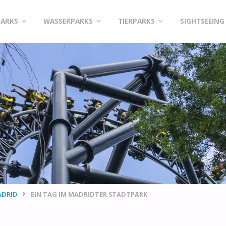
PARKS
WASSERPARKS
TIERPARKS
SIGHTSEEING
ADRID
EIN TAG IM MADRIDTER STADTPARK