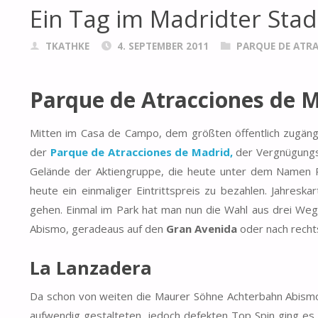
Ein Tag im Madridter Sta
TKATHKE
4. SEPTEMBER 2011
PARQUE DE ATRA
Parque de Atracciones de 
Mitten im Casa de Campo, dem größten öffentlich zugäng
der
Parque de Atracciones de Madrid,
der Vergnügungsp
Gelände der Aktiengruppe, die heute unter dem Namen Par
heute ein einmaliger Eintrittspreis zu bezahlen. Jahresk
gehen. Einmal im Park hat man nun die Wahl aus drei Weg
Abismo, geradeaus auf den
Gran Avenida
oder nach recht
La Lanzadera
Da schon von weiten die Maurer Söhne Achterbahn Abismo 
aufwendig gestalteten, jedoch defekten Top Spin ging es 