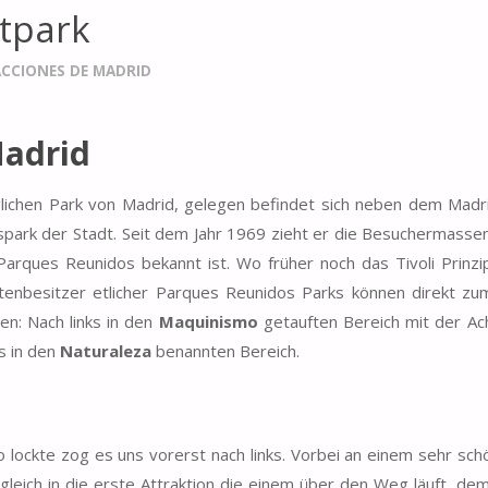
dtpark
CCIONES DE MADRID
Madrid
lichen Park von Madrid, gelegen befindet sich neben dem Madr
ark der Stadt. Seit dem Jahr 1969 zieht er die Besuchermassen
ques Reunidos bekannt ist. Wo früher noch das Tivoli Prinzip 
artenbesitzer etlicher Parques Reunidos Parks können direkt zu
en: Nach links in den
Maquinismo
getauften Bereich mit der Ac
s in den
Naturaleza
benannten Bereich.
lockte zog es uns vorerst nach links. Vorbei an einem sehr sc
gleich in die erste Attraktion die einem über den Weg läuft, de