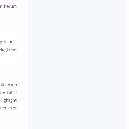
ahn herum
gedauert
Flughöhe
für einen
Die Fahrt
Highlight
nen hier