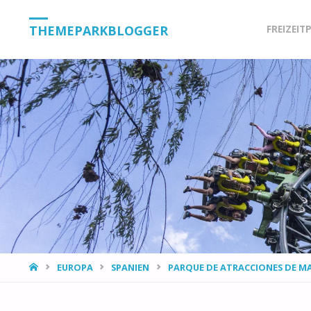
Skip
THEMEPARKBLOGGER
FREIZEIT
to
content
HOME
EUROPA
SPANIEN
PARQUE DE ATRACCIONES DE M