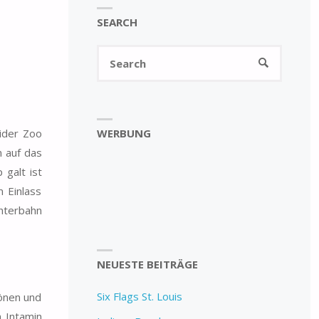
SEARCH
Search
SEARCH
for:
WERBUNG
ider Zoo
 auf das
galt ist
m Einlass
hterbahn
NEUESTE BEITRÄGE
Six Flags St. Louis
hönen und
m Intamin