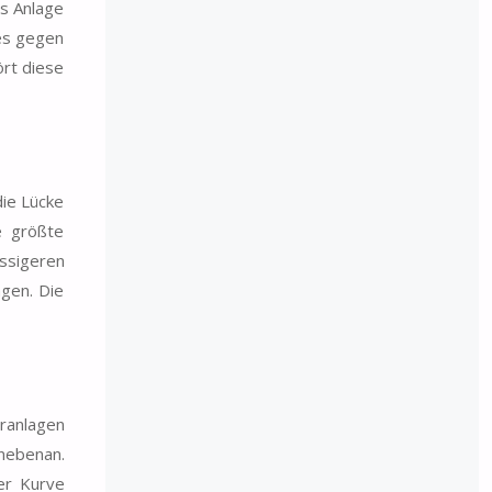
es Anlage
es gegen
ört diese
die Lücke
ie größte
üssigeren
gen. Die
eranlagen
nebenan.
er Kurve