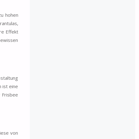
zu hohen
rantulas,
re Effekt
gewissen
estaltung
 ist eine
 Frisbee
Diese von