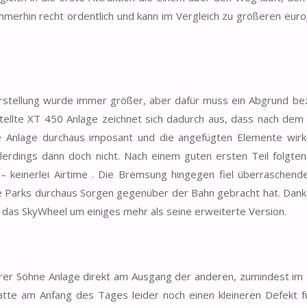
immerhin recht ordentlich und kann im Vergleich zu größeren eur
rstellung wurde immer größer, aber dafür muss ein Abgrund b
ellte XT 450 Anlage zeichnet sich dadurch aus, dass nach dem
ie Anlage durchaus imposant und die angefügten Elemente wirk
llerdings dann doch nicht. Nach einem guten ersten Teil folgte
– keinerlei Airtime . Die Bremsung hingegen fiel überraschend
ne Parks durchaus Sorgen gegenüber der Bahn gebracht hat. Dan
 das SkyWheel um einiges mehr als seine erweiterte Version.
rer Söhne Anlage direkt am Ausgang der anderen, zumindest im 
tte am Anfang des Tages leider noch einen kleineren Defekt f