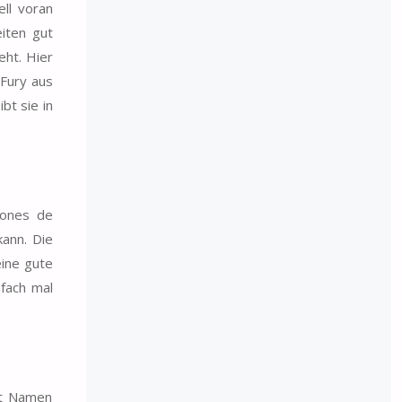
ell voran
iten gut
eht. Hier
 Fury aus
bt sie in
iones de
kann. Die
ine gute
nfach mal
it Namen