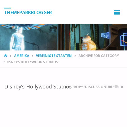
THEMEPARKBLOGGER
HOME
AMERIKA
VEREINIGTE STAATEN
ARCHIVE FOR CATEGORY
"DISNEY’S HOLLYWOOD STUDIOS"
Disney’s Hollywood Studios
ITEMPROP="DISCUSSIONURL"
0