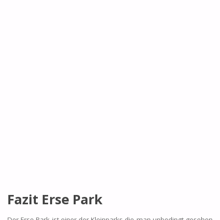
Fazit Erse Park
Der Erse Park ist einer der Kleinparks die man unbedingt gesehen