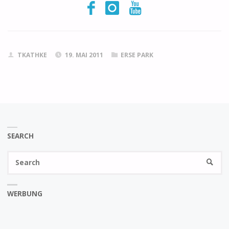
TKATHKE
19. MAI 2011
ERSE PARK
SEARCH
Se
SEARC
fo
WERBUNG