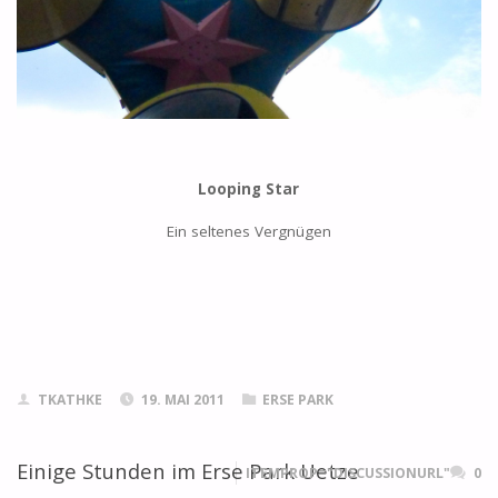
Looping Star
Ein seltenes Vergnügen
TKATHKE
19. MAI 2011
ERSE PARK
Einige Stunden im Erse Park Uetze
ITEMPROP="DISCUSSIONURL"
0