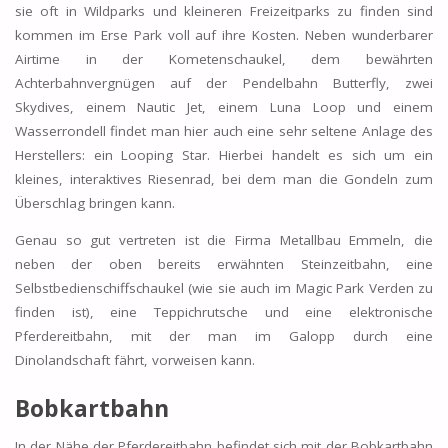
sie oft in Wildparks und kleineren Freizeitparks zu finden sind
kommen im Erse Park voll auf ihre Kosten. Neben wunderbarer
Airtime in der Kometenschaukel, dem bewährten
Achterbahnvergnügen auf der Pendelbahn Butterfly, zwei
Skydives, einem Nautic Jet, einem Luna Loop und einem
Wasserrondell findet man hier auch eine sehr seltene Anlage des
Herstellers: ein Looping Star. Hierbei handelt es sich um ein
kleines, interaktives Riesenrad, bei dem man die Gondeln zum
Überschlag bringen kann.
Genau so gut vertreten ist die Firma Metallbau Emmeln, die
neben der oben bereits erwähnten Steinzeitbahn, eine
Selbstbedienschiffschaukel (wie sie auch im Magic Park Verden zu
finden ist), eine Teppichrutsche und eine elektronische
Pferdereitbahn, mit der man im Galopp durch eine
Dinolandschaft fährt, vorweisen kann.
Bobkartbahn
In der Nähe der Pferdereitbahn befindet sich mit der Bobkartbahn