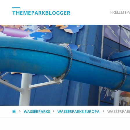
Skip
THEMEPARKBLOGGER
FREIZEIT
to
content
HOME
WASSERPARKS
WASSERPARKS EUROPA
WASSERPARK