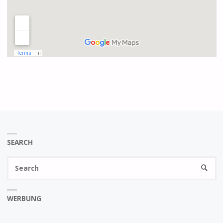
SEARCH
Se
SEARC
fo
WERBUNG