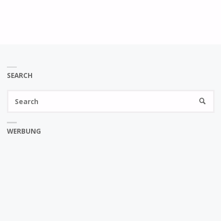
SEARCH
Se
SEARC
fo
WERBUNG