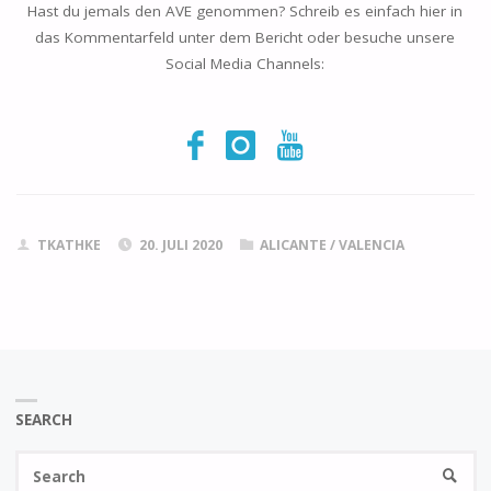
Hast du jemals den AVE genommen? Schreib es einfach hier in
das Kommentarfeld unter dem Bericht oder besuche unsere
Social Media Channels:
TKATHKE
20. JULI 2020
ALICANTE
/
VALENCIA
SEARCH
Se
SEARC
fo