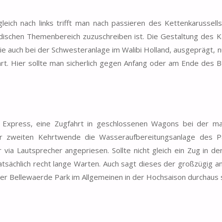
ich nach links trifft man nach passieren des Kettenkarussells
ischen Themenbereich zuzuschreiben ist. Die Gestaltung des Ka
e auch bei der Schwesteranlage im Walibi Holland, ausgeprägt, nu
ahrt. Hier sollte man sicherlich gegen Anfang oder am Ende des 
al Express, eine Zugfahrt in geschlossenen Wagons bei der m
r zweiten Kehrtwende die Wasseraufbereitungsanlage des Pa
via Lautsprecher angepriesen. Sollte nicht gleich ein Zug in der
atsächlich recht lange Warten. Auch sagt dieses der großzügig a
er Bellewaerde Park im Allgemeinen in der Hochsaison durchaus s