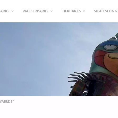
PARKS
WASSERPARKS
TIERPARKS
SIGHTSEEING
WAERDE"