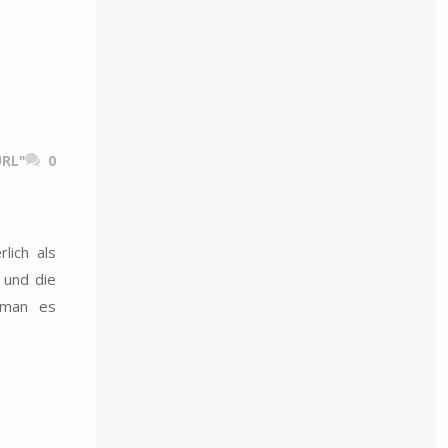
RL"
0
lich als
 und die
 man es