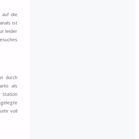
 auf die
nals ist
r leider
Besuches
an durch
rks als
 Station
ngelegte
ehr voll