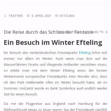
TKATHKE
5. APRIL 2021
EFTELING
Die Reise durch das Schloss der Fantasie
ITEMPROP="DISCUSSIONURL"
0
Ein Besuch im Winter Efteling
Ein Besuch des niederländischen Freizeitparks
Efteling
lohnt sich
immer; vor allem im Winter. Auch wenn man dort auf die
Wasserfahrten Piraña und Vliegende Hollander verzichten muss,
so erlebt man mit dem Winter Efteling eines der besten
Winterevents europäischer Freizeitparks. Kein Wunder also, dass
ich den Park mittlerweile öfter im Winter besucht habe, als im
Sommer. Und jetzt wurde es dank Symbolica auch endlich wieder
Zeit für einen Besuch.
Da mir die Flugpreise aus England nach Hamburg für die
Weihnachtszeit etwas zu teuer waren, lag der Freizeitpark nämlich