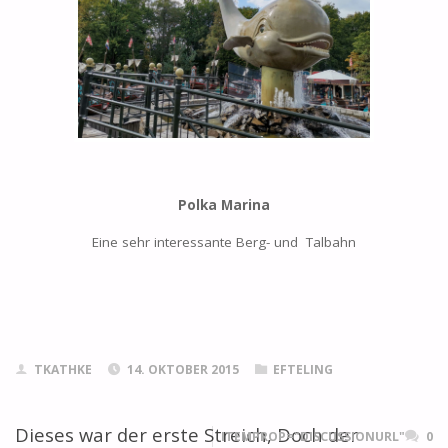
Polka Marina
Eine sehr interessante Berg- und Talbahn
TKATHKE
14. OKTOBER 2015
EFTELING
Dieses war der erste Streich, Doch der
ITEMPROP="DISCUSSIONURL"
0