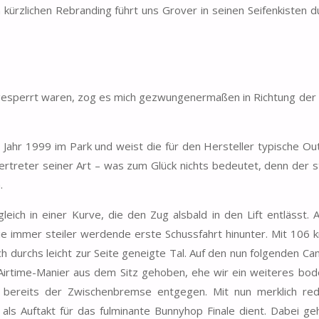
ürzlichen Rebranding führt uns Grover in seinen Seifenkisten d
bgesperrt waren, zog es mich gezwungenermaßen in Richtung der
ahr 1999 im Park und weist die für den Hersteller typische Ou
 Vertreter seiner Art – was zum Glück nichts bedeutet, denn der s
.
ich in einer Kurve, die den Zug alsbald in den Lift entlässt. A
 immer steiler werdende erste Schussfahrt hinunter. Mit 106 
ch durchs leicht zur Seite geneigte Tal. Auf den nun folgenden C
-Airtime-Manier aus dem Sitz gehoben, ehe wir ein weiteres bo
n bereits der Zwischenbremse entgegen. Mit nun merklich red
als Auftakt für das fulminante Bunnyhop Finale dient. Dabei ge