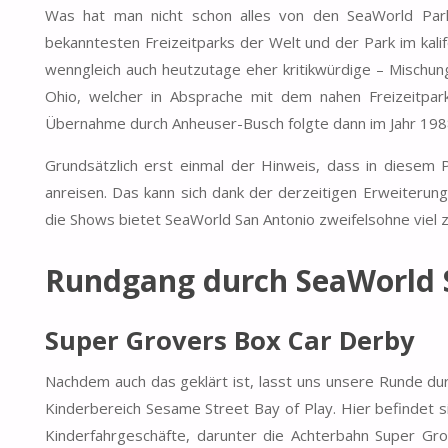
Was hat man nicht schon alles von den SeaWorld Park
bekanntesten Freizeitparks der Welt und der Park im kali
wenngleich auch heutzutage eher kritikwürdige – Mischung
Ohio, welcher in Absprache mit dem nahen Freizeitpa
Übernahme durch Anheuser-Busch folgte dann im Jahr 1988 
Grundsätzlich erst einmal der Hinweis, dass in diesem P
anreisen. Das kann sich dank der derzeitigen Erweiterun
die Shows bietet SeaWorld San Antonio zweifelsohne viel z
Rundgang durch SeaWorld 
Super Grovers Box Car Derby
Nachdem auch das geklärt ist, lasst uns unsere Runde dur
Kinderbereich Sesame Street Bay of Play. Hier befindet 
Kinderfahrgeschäfte, darunter die Achterbahn Super G