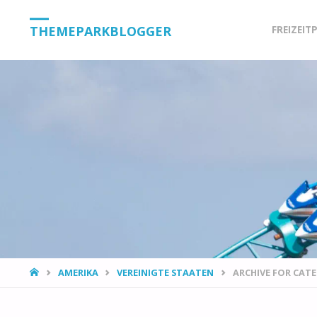
Skip
THEMEPARKBLOGGER
FREIZEIT
to
content
HOME
AMERIKA
VEREINIGTE STAATEN
ARCHIVE FOR CAT