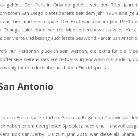
s gehört. Der Park in Orlando gehört seit den 70er Jahre
fornischen San Diego bietet bereits seit dem Jahr 1964 eine gel
 aus Tier- und Freizeitpark. Der Exot war dann im Jahr 1970 der
rk Geauga Lake eben nur die Meerestiershows aufwies. Kurz
der vierte und bislang auch letzte SeaWorld Park in San Antonio
ark nur Personen glücklich sein werden, die extra für die Mee
gsoffensive seitens des Freizeitparks irgendwann mal ändern, d
u wenig für den doch überaus hohen Eintrittspreis.
San Antonio
ch den Freizeitpark starten. Gleich zu Beginn stoßen wir auf de
sich neben einem übergroßen Spielplatz noch eine Handvoll ausg
rovers Box Car Derby. Bis zum Jahr 2018 war diese als Shamu