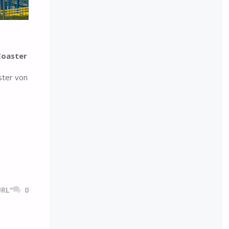
Coaster
ster von
RL"
0