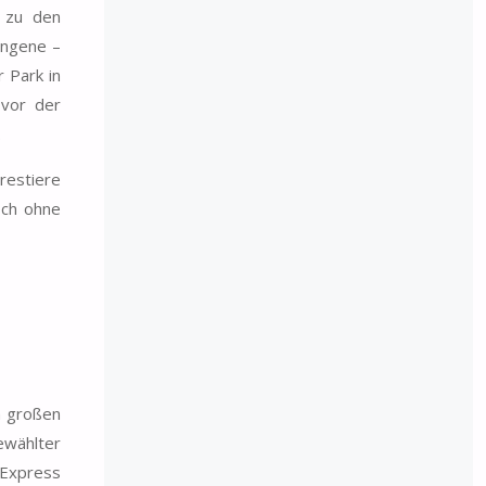
n zu den
ungene –
 Park in
 vor der
.
restiere
och ohne
n großen
ewählter
 Express