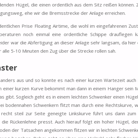
nden Hügel, die einen ordentlich aus dem Sitz reißen können. 
rgungsweg, ehe wir die Bremsstrecke der Anlage erreichen.
dentlichen Prise Floating Airtime, die wohl im eingefahrenen Zus
peraturen noch einmal eine ordentliche Schippe drauflegen k
eider war die Abfertigung an dieser Anlage sehr langsam, da hier 
 alle 5-10 Minuten den Zug über die Strecke rollen sah.
aster
nders aus und so konnte es nach einer kurzen Wartezeit auch 
ch einer kurzen Kurve bekommt man dann in einem Hanger sein M
as gibt. Sogleich geht es in einem leichten Schwenker einen Hüge
wei bodennahen Schwenkern flitzt man durch eine Rechtskurve, w
recht steil zur Seite geneigte Linkskurve führt uns dann zum
 die Rückenlehne presst. Auch hierauf folgt ein hoher Hügel, de
 Boden der Tatsachen angekommen flitzen wir in leichten Schwenk