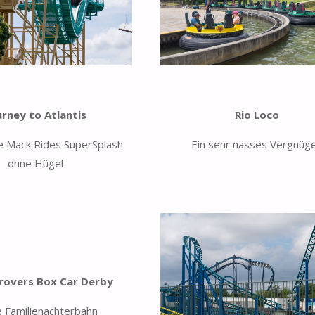
urney to Atlantis
Rio Loco
e Mack Rides SuperSplash
Ein sehr nasses Vergnüg
ohne Hügel
rovers Box Car Derby
e Familienachterbahn