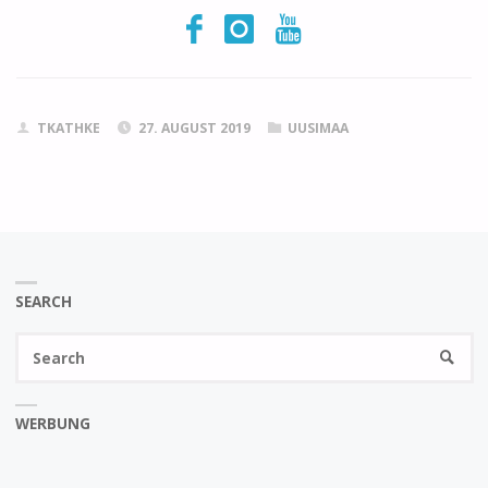
TKATHKE
27. AUGUST 2019
UUSIMAA
SEARCH
Se
SEARC
fo
WERBUNG