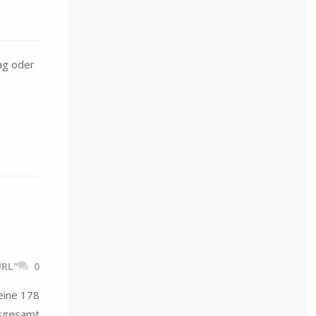
ag oder
RL"
0
 eine 178
nsgesamt