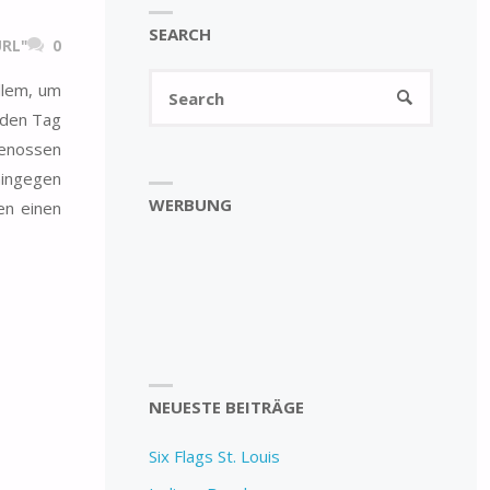
SEARCH
RL"
0
Search
allem, um
SEARCH
for:
 den Tag
genossen
hingegen
WERBUNG
en einen
NEUESTE BEITRÄGE
Six Flags St. Louis