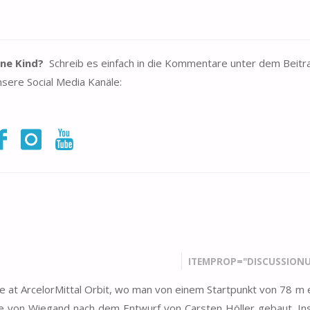
ne Kind?
Schreib es einfach in die Kommentare unter dem Beitr
sere Social Media Kanäle:
N
ITEMPROP="DISCUSSIONU
ide at ArcelorMittal Orbit, wo man von einem Startpunkt von 78 m
de von Wiegand nach dem Entwurf von Carsten Höller gebaut. I