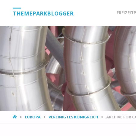
Skip
THEMEPARKBLOGGER
FREIZEIT
to
content
HOME
EUROPA
VEREINIGTES KÖNIGREICH
ARCHIVE FOR 