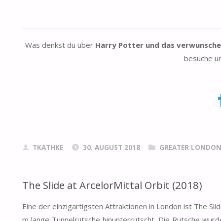
Was denkst du über
Harry Potter und das verwunsche
besuche un
TKATHKE
30. AUGUST 2018
GREATER LONDO
The Slide at ArcelorMittal Orbit (2018)
Eine der einzigartigsten Attraktionen in London ist The Sl
m lange Tunnelrutsche hinunterrutscht. Die Rutsche wur