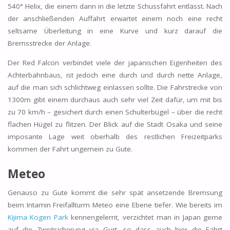
540° Helix, die einem dann in die letzte Schussfahrt entlässt. Nach
der anschließenden Auffahrt erwartet einem noch eine recht
seltsame Überleitung in eine Kurve und kurz darauf die
Bremsstrecke der Anlage.
Der Red Falcon verbindet viele der japanischen Eigenheiten des
Achterbahnbaus, ist jedoch eine durch und durch nette Anlage,
auf die man sich schlichtweg einlassen sollte. Die Fahrstrecke von
1300m gibt einem durchaus auch sehr viel Zeit dafür, um mit bis
zu 70 km/h – gesichert durch einen Schulterbügel – über die recht
flachen Hügel zu flitzen. Der Blick auf die Stadt Osaka und seine
imposante Lage weit oberhalb des restlichen Freizeitparks
kommen der Fahrt ungemein zu Gute.
Meteo
Genauso zu Gute kommt die sehr spät ansetzende Bremsung
beim Intamin Freifallturm Meteo eine Ebene tiefer. Wie bereits im
Kijima Kogen Park
kennengelernt, verzichtet man in Japan gerne
auf die Zweitsicherung via Gurt, so dass auch hier die Fahrt