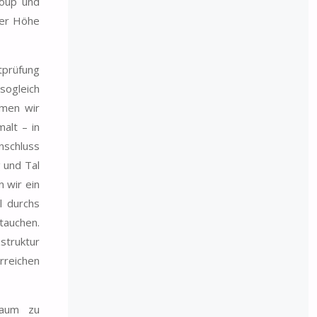
roup und
ner Höhe
tprüfung
sogleich
hmen wir
alt – in
nschluss
 und Tal
 wir ein
l durchs
tauchen.
zstruktur
rreichen
kaum zu