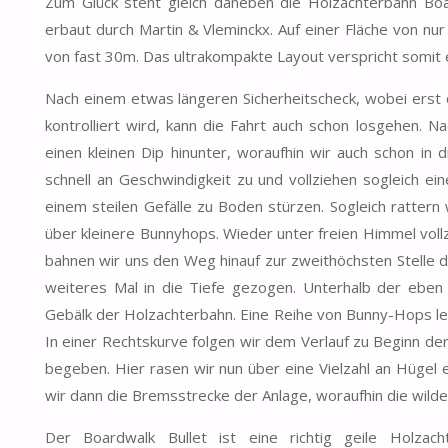
Zum Glück steht gleich daneben die Holzachterbahn Boa
erbaut durch Martin & Vleminckx. Auf einer Fläche von nu
von fast 30m. Das ultrakompakte Layout verspricht somit e
Nach einem etwas längeren Sicherheitscheck, wobei erst d
kontrolliert wird, kann die Fahrt auch schon losgehen. N
einen kleinen Dip hinunter, woraufhin wir auch schon in
schnell an Geschwindigkeit zu und vollziehen sogleich ei
einem steilen Gefälle zu Boden stürzen. Sogleich rattern
über kleinere Bunnyhops. Wieder unter freien Himmel vol
bahnen wir uns den Weg hinauf zur zweithöchsten Stelle d
weiteres Mal in die Tiefe gezogen. Unterhalb der eben
Gebälk der Holzachterbahn. Eine Reihe von Bunny-Hops lei
In einer Rechtskurve folgen wir dem Verlauf zu Beginn der F
begeben. Hier rasen wir nun über eine Vielzahl an Hügel 
wir dann die Bremsstrecke der Anlage, woraufhin die wilde 
Der Boardwalk Bullet ist eine richtig geile Holzac