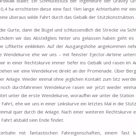
rdwalk Bullet: Ein Schmuckstück der Ingenieure der Gravity G
r 0,4 ha errichteten diese eine fast 1km lange Achterbahn mir ei
ine überaus wilde Fahrt durch das Gebälk der Stützkonstruktion.
ie Gurte, dann die Bügel und schlussendlich die Strecke via Sich
achdem wir das Abstellgleis hinter uns gelassen haben geht es 
 die Liftkette einklinken. Auf der Ausgangshöhe angekommen ne
ne Wendekurve ehe wir uns – mit feinster Ejector-Airtime unterm
 wir in einer Rechtskurve immer tiefer ins Gebälk und rasen im A
lziehen wir eine Wendekurve direkt an der Promenade. Über Berg
er Anlage. Wieder einmal ohne jeglichen Kontakt zum Sitz werden
 noch durchfahrenen Wendekurve rasen wir jetzt wieder einma
tet unter die erste Wendekurve, woraufhin wir unter die Station 
ahrt, ehe wir uns in einer Linkskurve ein letztes Mal in die Stüt
einmal quer durch die Anlage. Nach einer weiteren Rechtskurve e
Fahrt alsbald sein Ende findet.
hterbahn mit fantastischen Fahreigenschaften, einem fast 