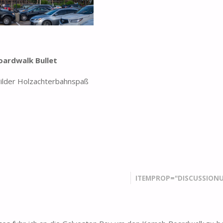
oardwalk Bullet
lder Holzachterbahnspaß
ITEMPROP="DISCUSSIONU