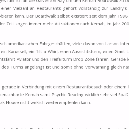
ages fuhr ich an die Galveston Bay um den Kemah Boardwalk zu b
einer Vielzahl an Restaurants gehört vollständig zur Landry’s
bieren kann. Der Boardwalk selbst existiert seit dem Jahr 1998
der Zeit zogen immer mehr Attraktionen nach Kemah, im Jahr 200
pisch amerikanischen Fahrgeschäften, viele davon von Larson Inter
n Karussell, ein Tilt-a-Whirl, einen Aussichtsturm, einen Giant L
chtsfahrt Aviator und den Freifallturm Drop Zone fahren. Gerade 
e des Turms angelangt ist und somit ohne Vorwarnung gleich na
ie gerade in Verbindung mit einem Restaurantbesuch oder einem 
enachbarte Kemah samt Psychic Reading wirklich sehr viel Spaß
eak House nicht wirklich weiterempfehlen kann.