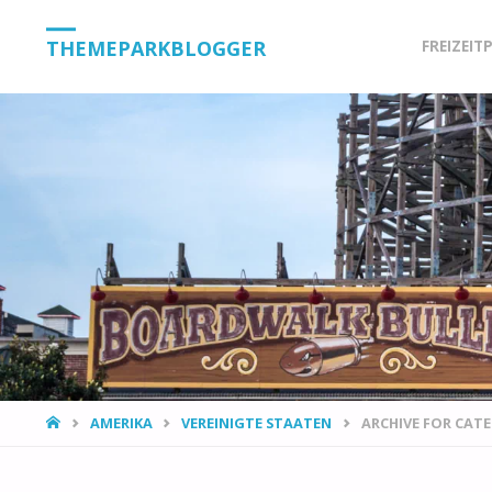
Skip
THEMEPARKBLOGGER
FREIZEIT
to
content
HOME
AMERIKA
VEREINIGTE STAATEN
ARCHIVE FOR CAT