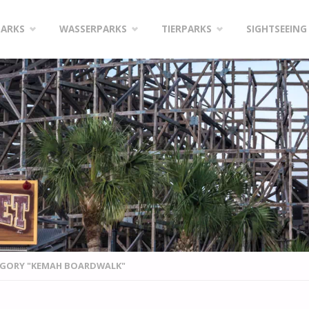
PARKS
WASSERPARKS
TIERPARKS
SIGHTSEEING
EGORY "KEMAH BOARDWALK"