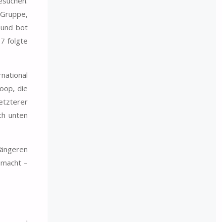
esuchen.
 Gruppe,
 und bot
7 folgte
national
oop, die
letzterer
ch unten
längeren
 macht –