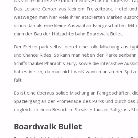
Als vierte und letzte Station meines Houston CityPass T
Das Leisure Center aus kleinem Freizeitpark, Hotel und 
weswegen man hier viele ihrer etablierten Marken auspro
schon damals eine kleine Auswahl an Fahrgeschäften. Mit 
dann der Bau der Holzachterbahn Boardwalk Bullet.
Der Freizeitpark selbst bietet eine tolle Mischung aus ty
und Chance Rides. So kann man neben der Parkeisenbahn, ei
Schiffschaukel Pharaoh’s Fury, sowie die interaktive Aussi
hat es in sich, da man nicht weiß wann man an der Spitz
fällt.
Es ist eine überaus solide Mischung an Fahrgeschäften, d
Spaziergang an der Promenade des Parks und durch das b
obgleich ich einen Besuch im Steakrestaurant Saltgrass St
Boardwalk Bullet