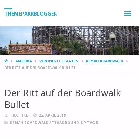
THEMEPARKBLOGGER
HOME
AMERIKA
VEREINIGTE STAATEN
KEMAH BOARDWALK
DER RITT AUF DER BOARDWALK BULLET
Der Ritt auf der Boardwalk
Bullet
TKATHKE
22. APRIL 2019
KEMAH BOARDWALK
/
TEXAS ROUND-UP TAG 5