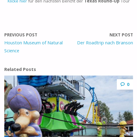
Klicke hier
für den nächsten Bericht der
Texas Round-Up
Tour
PREVIOUS POST
NEXT POST
Houston Museum of Natural
Der Roadtrip nach Branson
Science
Related Posts
0