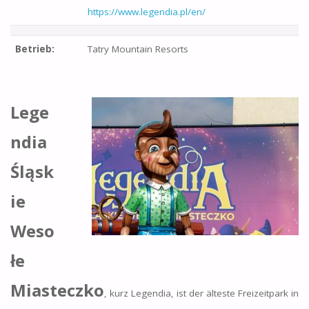
https://www.legendia.pl/en/
Betrieb:
Tatry Mountain Resorts
Lege
ndia
Śląsk
ie
Weso
łe
Miasteczko
, kurz Legendia, ist der älteste Freizeitpark in