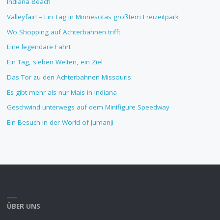
Indiana Beach
Valleyfair! – Ein Tag in Minnesotas größtem Freizeitpark
Wo Shopping auf Achterbahnen trifft
Eine legendäre Fahrt
Ein Tag, sieben Welten, ein Ziel
Das Tor zu den Achterbahnen Missouris
Es gibt mehr als nur Mais in Indiana
Geschwind unterwegs auf dem Minifigure Speedway
Ein Besuch in der World of Jumanji
ÜBER UNS