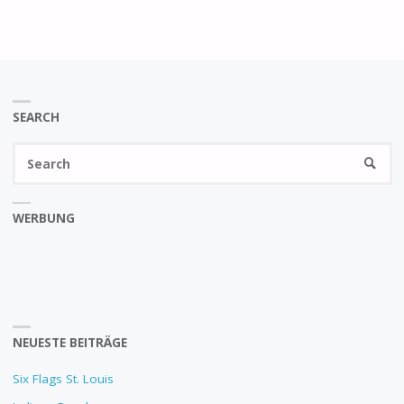
SEARCH
Se
SEARC
fo
WERBUNG
NEUESTE BEITRÄGE
Six Flags St. Louis