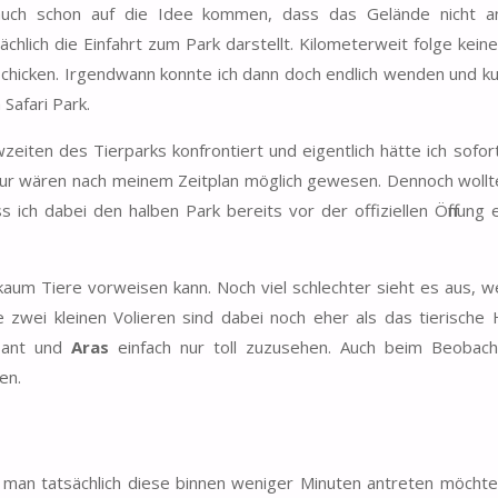
 auch schon auf die Idee kommen, dass das Gelände nicht a
ich die Einfahrt zum Park darstellt. Kilometerweit folge keine
 schicken. Irgendwann konnte ich dann doch endlich wenden und ku
Safari Park.
eiten des Tierparks konfrontiert und eigentlich hätte ich sofor
ur wären nach meinem Zeitplan möglich gewesen. Dennoch wollte
ich dabei den halben Park bereits vor der offiziellen Öffnung 
 kaum Tiere vorweisen kann. Noch viel schlechter sieht es aus, 
 zwei kleinen Volieren sind dabei noch eher als das tierische H
ssant und
Aras
einfach nur toll zuzusehen. Auch beim Beobac
en.
man tatsächlich diese binnen weniger Minuten antreten möchte.