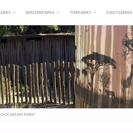
PARKS
WASSERPARKS
TIERPARKS
SIGHTSEEING
OCA SAFARI PARK"