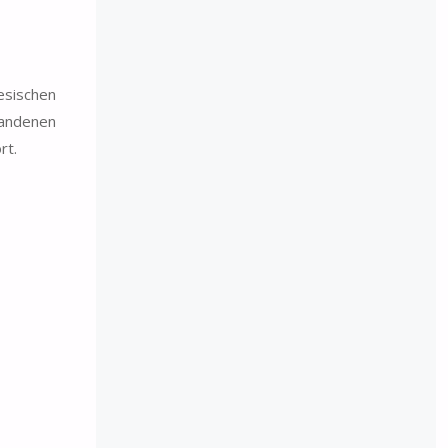
esischen
andenen
rt.