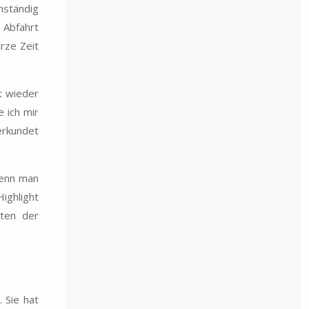
nständig
 Abfahrt
rze Zeit
t wieder
 ich mir
erkundet
wenn man
ighlight
hten der
 Sie hat