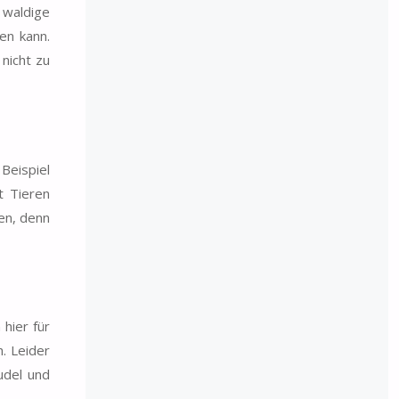
 waldige
en kann.
 nicht zu
Beispiel
t Tieren
en, denn
hier für
h. Leider
udel und