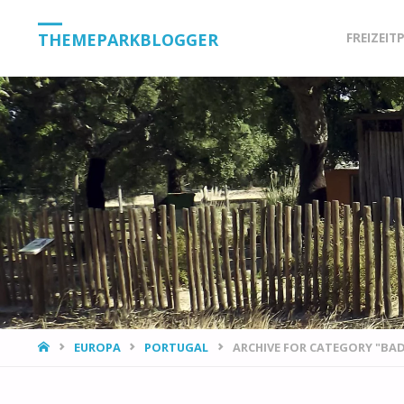
Skip
THEMEPARKBLOGGER
FREIZEIT
to
content
HOME
EUROPA
PORTUGAL
ARCHIVE FOR CATEGORY "BAD