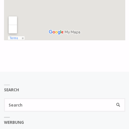
SEARCH
Se
SEARC
fo
WERBUNG