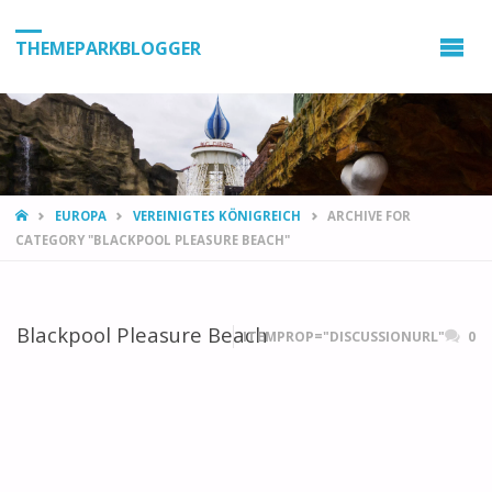
THEMEPARKBLOGGER
HOME
EUROPA
VEREINIGTES KÖNIGREICH
ARCHIVE FOR
CATEGORY "BLACKPOOL PLEASURE BEACH"
Blackpool Pleasure Beach
ITEMPROP="DISCUSSIONURL"
0