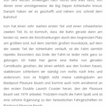
von sehr kurzen Schwüngen nach rechts und links führt, von
denen einer unnötigerweise die Big Dipper Achterbahn kreuzt.
Danach haben wir es geschafft und nähern uns schnell dem
Bahnhof.
Icon hat einen sehr starken ersten Teil und einen schwächeren
zweiten Teil. Es ist komisch, dass die Bahn gerade dann am
besten ist, wenn die Einschränkungen durch den begrenzten Platz
am größten sind. Auf dem ziemlich großen Grundstück, auf dem
der zweite Teil der Achterbahn verläuft, ist die Fahrt ziemlich
repetitiv. Besonders das Ende der Fahrt ist leider nicht ganz so
gelungen. Ich hätte hier gerne eine Reihe von geraden
Camelbacks gesehen, die einen wirklich aus den Socken hauen,
stattdessen schlenkern wir ständig von rechts nach links und
andersrum. Icon ist folglich nicht meine Lieblingsbahn am
Blackpool Pleasure Beach und kommt auch nicht annähernd an
den ersten Double Launch Coaster heran, den der Pleasure
Beach seit 1979 anbietet. Trotzdem macht die Fahrt Spaß und ist
eine schöne Ergänzung zu den fantastischen Fahrgeschäften im
Blackpool Pleasure Beach.