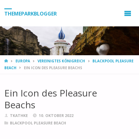
THEMEPARKBLOGGER
HOME
EUROPA
VEREINIGTES KÖNIGREICH
BLACKPOOL PLEASURE
BEACH
EIN ICON DES PLEASURE BEACHS
Ein Icon des Pleasure
Beachs
TKATHKE
10. OKTOBER 2022
BLACKPOOL PLEASURE BEACH