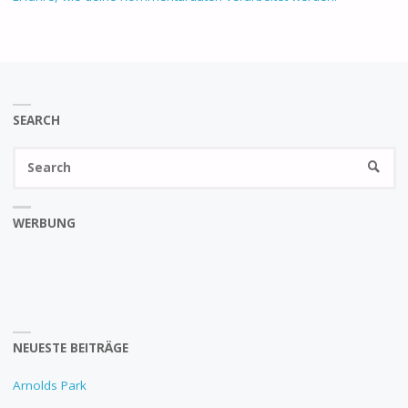
SEARCH
Se
SEARC
fo
WERBUNG
NEUESTE BEITRÄGE
Arnolds Park