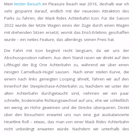
Mein
letzter Besuch
im Pleasure Beach war 2016, deshalb war ich
sehr gespannt darauf, endlich mit der neuesten Attraktion des
Parks zu fahren, der Mack Rides Achterbahn Icon. Für die Saison
2022 wurde der letzte Wagen eines der Züge durch einen Wagen
mit drehenden Sitzen ersetzt, womit das Ensō-Erlebnis geschaffen
wurde – ein nettes Feature, das allerdings seinen Preis hat.
Die Fahrt mit Icon beginnt recht langsam, da wir uns der
Abschussposition nähern. Aus dem Stand rasen wir direkt auf den
Lifthügel der Big One Achterbahn zu, während wir über einen
riesigen Camelback-Hügel sausen. Nach einer steilen Kurve, die
einem nach links geneigten Looping ähnelt, fahren wir auf den
Innenhof der Steeplechase-Achterbahn zu. Nachdem wir unter der
alten Achterbahn durchgetaucht sind, nehmen wir ein paar
schnelle, bodennahe Richtungswechsel auf uns, ehe wir schließlich
ein wenig an Höhe gewinnen und die Strecke überqueren. Direkt
über den Besuchern erwartet uns nun eine gut ausbalancierte
Heartline Roll – etwas, das man von einer Mack Rides Achterbahn
nicht unbedingt erwarten würde. Nachdem wir unterhalb des