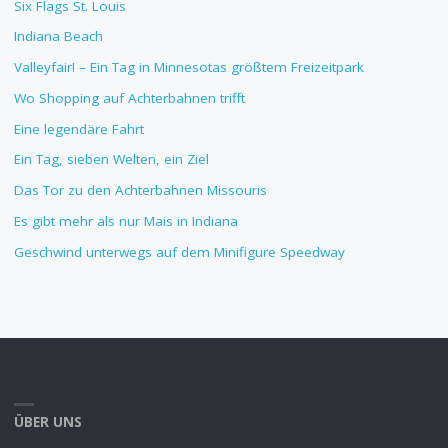
Six Flags St. Louis
Indiana Beach
Valleyfair! – Ein Tag in Minnesotas größtem Freizeitpark
Wo Shopping auf Achterbahnen trifft
Eine legendäre Fahrt
Ein Tag, sieben Welten, ein Ziel
Das Tor zu den Achterbahnen Missouris
Es gibt mehr als nur Mais in Indiana
Geschwind unterwegs auf dem Minifigure Speedway
ÜBER UNS