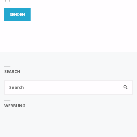
SEARCH
Se
SEARC
fo
WERBUNG