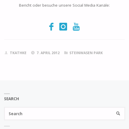
Bericht oder besuche unsere Social Media Kanäle:
TKATHKE
7. APRIL 2012
STEINWASEN PARK
SEARCH
Se
SEARC
fo