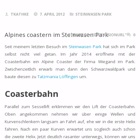
TKATHKE
7. APRIL 2012
STEINWASEN PARK
Alpines coastern im Steinwasen Park
ITEMPROP="DISCUSSIONURL"
0
Seit meinem letzten Besuch im
Steinwasen Park
hat sich im Park
selbst nicht viel getan. Im Jahr 2014 eröffnete mit der
Coasterbahn ein Alpine Coaster der Firma Wiegand im Park.
Zwischenzeitlich erwarb man dann den Schwarzwaldpark und
baute diesen zu
Tatzmania Löffingen
um.
Coasterbahn
Parallel zum Sessellift erklimmen wir den Lift der Coasterbahn.
Oben angekommen nehmen wir über einige Wellen und
Kurvenschlenkern langsam an Fahrt auf, ehe wir in die erste Helix
fahren. Nach ein paar Kurven erwartet uns sogleich auch schon
die zweite Helix. Jetzt deutlich rasanter unterwegs, können wir uns