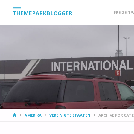
Skip
THEMEPARKBLOGGER
FREIZEIT
to
content
HOME
AMERIKA
VEREINIGTE STAATEN
ARCHIVE FOR CAT