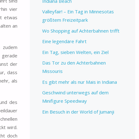
hrt sind
Indiana Beach
hin vier
Valleyfair! – Ein Tag in Minnesotas
it etwas
größtem Freizeitpark
halten an
Wo Shopping auf Achterbahnen trifft
Eine legendäre Fahrt
an zudem
Ein Tag, sieben Welten, ein Ziel
– gerade
Das Tor zu den Achterbahnen
unst der
Missouris
ur, dass
ehr, als
Es gibt mehr als nur Mais in Indiana
Geschwind unterwegs auf dem
Minifigure Speedway
rund des
eildauer
Ein Besuch in der World of Jumanji
chnellen
kt wird.
cht doch