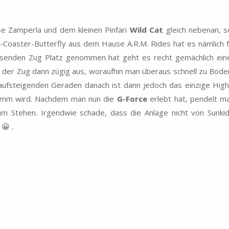
 Zamperla und dem kleinen Pinfari
Wild Cat
gleich nebenan, s
g-Coaster-Butterfly aus dem Hause A.R.M. Rides hat es nämlich f
senden Zug Platz genommen hat geht es recht gemächlich eine
er Zug dann zügig aus, woraufhin man überaus schnell zu Boden
aufsteigenden Geraden danach ist dann jedoch das einzige Highl
ramm wird. Nachdem man nun die
G-Force
erlebt hat, pendelt ma
m Stehen. Irgendwie schade, dass die Anlage nicht von Sunk
😀 .