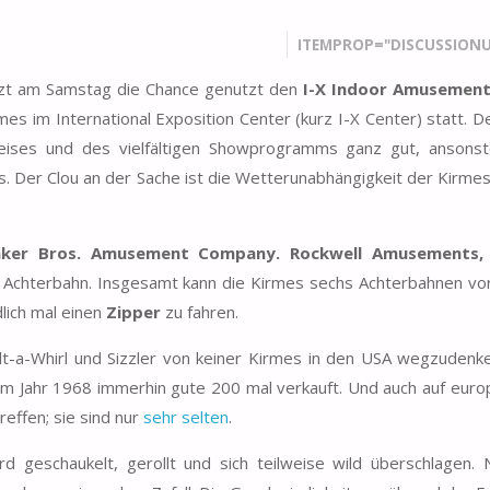
ITEMPROP="DISCUSSIONU
jetzt am Samstag die Chance genutzt den
I-X Indoor Amusement
mes im International Exposition Center (kurz I-X Center) statt. 
eises und des vielfältigen Showprogramms ganz gut, ansons
s. Der Clou an der Sache ist die Wetterunabhängigkeit der Kirmes
aker Bros. Amusement Company. Rockwell Amusements,
e Achterbahn. Insgesamt kann die Kirmes sechs Achterbahnen vo
lich mal einen
Zipper
zu fahren.
lt-a-Whirl und Sizzler von keiner Kirmes in den USA wegzudenk
m Jahr 1968 immerhin gute 200 mal verkauft. Und auch auf euro
effen; sie sind nur
sehr selten
.
d geschaukelt, gerollt und sich teilweise wild überschlagen. 