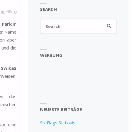
SEARCH
RL"
0
Search
 Park
in
SEARCH
for:
Der Name
ten aber
 und die
WERBUNG
 SwikaS
rweisen,
en – das
päischen
NEUESTE BEITRÄGE
Six Flags St. Louis
Nur eine