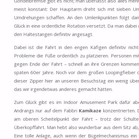
Gondelbremse gibt es nicht; man überlässt also alles meh
meist konstant: Der Hauptarm dreht sich mit sieben Um
Umdrehungen schaffen. An den Umlenkpunkten folgt dann
Glück in eine ordentliche Rotation versetzt. Da man dabei 
den Haltestangen definitiv angesagt.
Dabei ist die Fahrt in den engen Käfigen definitiv n
Probleme die Füße ordentlich zu platzieren. Personen 
gegen Ende der Fahrt – schnell an ihre Grenzen kommen.
späten 60er Jahre. Noch vor dem großen Loopingfieber de
dieser Zipper hier an unseren Besuchstag ein wenig übe
das wir irgendetwas anderes gemacht hätten.
Zum Glück gibt es im Indoor Amusement Park dafür abe
Andrangs nur auf dem Fabbri
Kamikaze
konzentrierten. 
am oberen Scheitelpunkt der Fahrt – trotz der Schul
Überkopffahrt. Man hebt also wunderbar aus dem Sitz ab, 
Eine tolle Anlage, auch wenn der Bügelmechanismus ein 