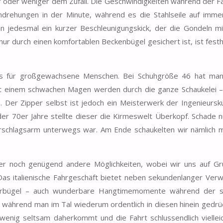
r oder weniger dem Zufall. Die Geschwindigkeiten während der Fa
drehungen in der Minute, während es die Stahlseile auf immer
 jedesmal ein kurzer Beschleunigungskick, der die Gondeln m
nur durch einen komfortablen Beckenbügel gesichert ist, ist fest
ichts für großgewachsene Menschen. Bei Schuhgröße 46 hat m
mit einem schwachen Magen werden durch die ganze Schaukelei 
 Der Zipper selbst ist jedoch ein Meisterwerk der Ingenieursk
r 70er Jahre stellte dieser die Kirmeswelt Überkopf. Schade n
rschlagsarm unterwegs war. Am Ende schaukelten wir nämlich m
r noch genügend andere Möglichkeiten, wobei wir uns auf G
Das italienische Fahrgeschäft bietet neben sekundenlanger Verw
terbügel – auch wunderbare Hangtimemomente während der s
während man im Tal wiederum ordentlich in diesen hinein gedrüc
wenig seltsam daherkommt und die Fahrt schlussendlich viellei