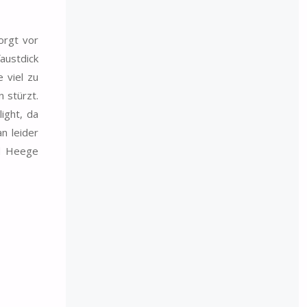
orgt vor
austdick
 viel zu
 stürzt.
ight, da
n leider
id Heege