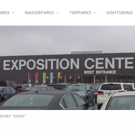
PARKS
WASSERPARKS
TIERPARKS
SIGHTSEEING
EGORY "OHIO"