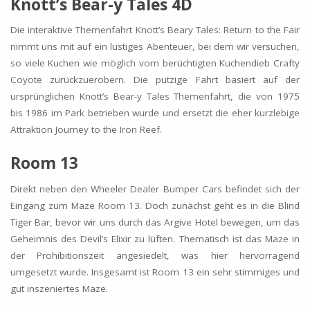
Knott’s Bear-y Tales 4D
Die interaktive Themenfahrt Knott’s Beary Tales: Return to the Fair
nimmt uns mit auf ein lustiges Abenteuer, bei dem wir versuchen,
so viele Kuchen wie möglich vom berüchtigten Kuchendieb Crafty
Coyote zurückzuerobern. Die putzige Fahrt basiert auf der
ursprünglichen Knott’s Bear-y Tales Themenfahrt, die von 1975
bis 1986 im Park betrieben wurde und ersetzt die eher kurzlebige
Attraktion Journey to the Iron Reef.
Room 13
Direkt neben den Wheeler Dealer Bumper Cars befindet sich der
Eingang zum Maze Room 13. Doch zunächst geht es in die Blind
Tiger Bar, bevor wir uns durch das Argive Hotel bewegen, um das
Geheimnis des Devil’s Elixir zu lüften. Thematisch ist das Maze in
der Prohibitionszeit angesiedelt, was hier hervorragend
umgesetzt wurde. Insgesamt ist Room 13 ein sehr stimmiges und
gut inszeniertes Maze.