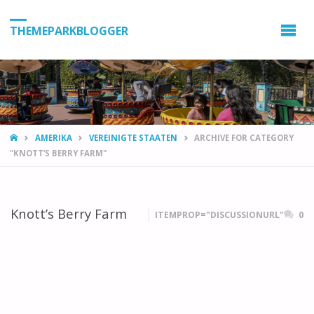
THEMEPARKBLOGGER
HOME
AMERIKA
VEREINIGTE STAATEN
ARCHIVE FOR CATEGORY
"KNOTT’S BERRY FARM"
Knott’s Berry Farm
ITEMPROP="DISCUSSIONURL"
0