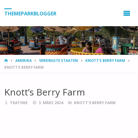
THEMEPARKBLOGGER
HOME
AMERIKA
VEREINIGTE STAATEN
KNOTT'S BERRY FARM
KNOTT’S BERRY FARM
Knott’s Berry Farm
TKATHKE
3. MÄRZ 2024
KNOTT'S BERRY FARM