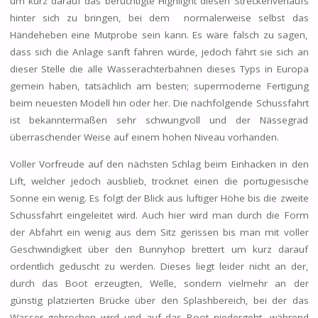
um kurz darauf das berüchtigte Highlight diesen Streckenverlaufs
hinter sich zu bringen, bei dem normalerweise selbst das
Händeheben eine Mutprobe sein kann. Es wäre falsch zu sagen,
dass sich die Anlage sanft fahren würde, jedoch fährt sie sich an
dieser Stelle die alle Wasserachterbahnen dieses Typs in Europa
gemein haben, tatsächlich am besten; supermoderne Fertigung
beim neuesten Modell hin oder her. Die nachfolgende Schussfahrt
ist bekanntermaßen sehr schwungvoll und der Nässegrad
überraschender Weise auf einem hohen Niveau vorhanden.
Voller Vorfreude auf den nächsten Schlag beim Einhacken in den
Lift, welcher jedoch ausblieb, trocknet einen die portugiesische
Sonne ein wenig. Es folgt der Blick aus luftiger Höhe bis die zweite
Schussfahrt eingeleitet wird. Auch hier wird man durch die Form
der Abfahrt ein wenig aus dem Sitz gerissen bis man mit voller
Geschwindigkeit über den Bunnyhop brettert um kurz darauf
ordentlich geduscht zu werden. Dieses liegt leider nicht an der,
durch das Boot erzeugten, Welle, sondern vielmehr an der
günstig platzierten Brücke über den Splashbereich, bei der das
Wasser gebrochen wird und auf das Boot niedergeht, während