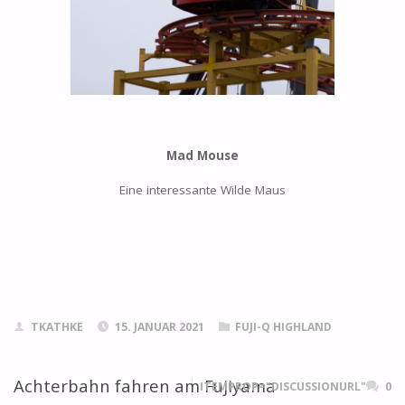
Mad Mouse
Eine interessante Wilde Maus
TKATHKE
15. JANUAR 2021
FUJI-Q HIGHLAND
Achterbahn fahren am Fujiyama
ITEMPROP="DISCUSSIONURL"
0