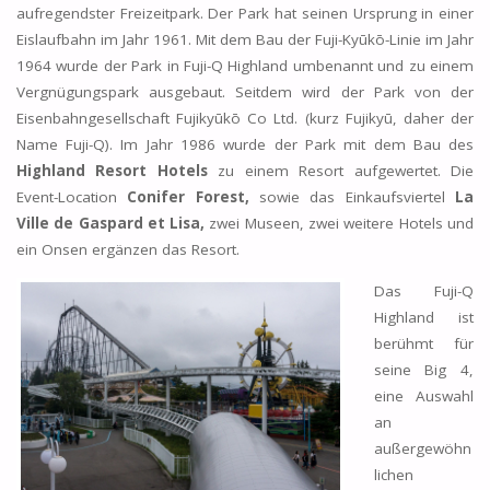
aufregendster Freizeitpark. Der Park hat seinen Ursprung in einer
Eislaufbahn im Jahr 1961. Mit dem Bau der Fuji-Kyūkō-Linie im Jahr
1964 wurde der Park in Fuji-Q Highland umbenannt und zu einem
Vergnügungspark ausgebaut. Seitdem wird der Park von der
Eisenbahngesellschaft Fujikyūkō Co Ltd. (kurz Fujikyū, daher der
Name Fuji-Q). Im Jahr 1986 wurde der Park mit dem Bau des
Highland Resort Hotels
zu einem Resort aufgewertet. Die
Event-Location
Conifer Forest,
sowie das Einkaufsviertel
La
Ville de Gaspard et Lisa,
zwei Museen, zwei weitere Hotels und
ein Onsen ergänzen das Resort.
Das Fuji-Q
Highland ist
berühmt für
seine Big 4,
eine Auswahl
an
außergewöhn
lichen