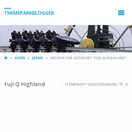
THEMEPARKBLOGGER
HOME
ASIEN
JAPAN
ARCHIVE FOR CATEGORY "FUJI-Q HIGHLAND"
Fuji-Q Highland
ITEMPROP="DISCUSSIONURL"
0