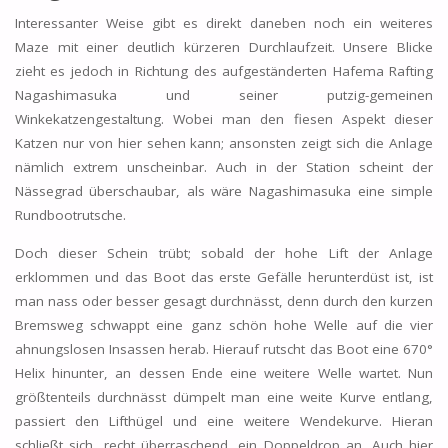
Interessanter Weise gibt es direkt daneben noch ein weiteres
Maze mit einer deutlich kürzeren Durchlaufzeit. Unsere Blicke
zieht es jedoch in Richtung des aufgeständerten Hafema Rafting
Nagashimasuka und seiner putzig-gemeinen
Winkekatzengestaltung. Wobei man den fiesen Aspekt dieser
Katzen nur von hier sehen kann; ansonsten zeigt sich die Anlage
nämlich extrem unscheinbar. Auch in der Station scheint der
Nässegrad überschaubar, als wäre Nagashimasuka eine simple
Rundbootrutsche.
Doch dieser Schein trübt; sobald der hohe Lift der Anlage
erklommen und das Boot das erste Gefälle herunterdüst ist, ist
man nass oder besser gesagt durchnässt, denn durch den kurzen
Bremsweg schwappt eine ganz schön hohe Welle auf die vier
ahnungslosen Insassen herab. Hierauf rutscht das Boot eine 670°
Helix hinunter, an dessen Ende eine weitere Welle wartet. Nun
größtenteils durchnässt dümpelt man eine weite Kurve entlang,
passiert den Lifthügel und eine weitere Wendekurve. Hieran
schließt sich, recht überraschend, ein Doppeldrop an. Auch hier