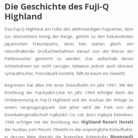
Die Geschichte des Fuji-Q
Highland
Das Fuji-Q Highland am Fuße des altehrwürdigen Fujiyamas, dem
(so übersetzten) König der Berge, gehört zu den bekanntesten
japanischen Freizeitparks, denn hier warten gleich vier
rekordhaltende Großachterbahnen darauf von der Masse der
Parkbesucher gestürmt zu werden. Das außerhalb dieser
Achterbahnen ein recht ranziger, teilweise jedoch auch überaus
sympathischer, Freizeitpark besteht, fällt da kaum ins Gewicht.
Begonnen hat alles mit einer Eislaufbahn im Jahr 1961. Mit der
Errichtung der Fuji-Kyūkō-Linie im Jahr 1964 erfolgte dann die
Umbenennung in Fuji-Q Highland und der Ausbau der Anlage zu
einem Vergnügungspark. Seit jeher wird der Park von der
Eisenbahngesellschaft Fujikyūkō Co. Ltd. (kurz Fujikyū) betrieben.
1986 erfolgte mit der Errichtung des
Highland Resort Hotels
der Ausbau zum Resort. Obwohl es die ursprüngliche Eislaufbahn,
in dessen Mitte damals die legendäre Achterbahn
Moonsault