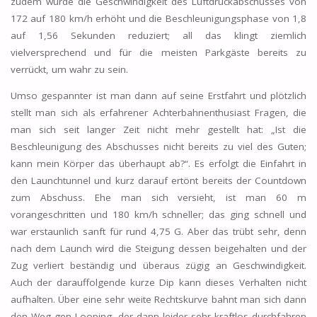
zudem wurde die Geschwindigkeit des Luftdruckabschusses von
172 auf 180 km/h erhöht und die Beschleunigungsphase von 1,8
auf 1,56 Sekunden reduziert; all das klingt ziemlich
vielversprechend und für die meisten Parkgäste bereits zu
verrückt, um wahr zu sein.
Umso gespannter ist man dann auf seine Erstfahrt und plötzlich
stellt man sich als erfahrener Achterbahnenthusiast Fragen, die
man sich seit langer Zeit nicht mehr gestellt hat: „Ist die
Beschleunigung des Abschusses nicht bereits zu viel des Guten;
kann mein Körper das überhaupt ab?“. Es erfolgt die Einfahrt in
den Launchtunnel und kurz darauf ertönt bereits der Countdown
zum Abschuss. Ehe man sich versieht, ist man 60 m
vorangeschritten und 180 km/h schneller; das ging schnell und
war erstaunlich sanft für rund 4,75 G. Aber das trübt sehr, denn
nach dem Launch wird die Steigung dessen beigehalten und der
Zug verliert beständig und überaus zügig an Geschwindigkeit.
Auch der darauffolgende kurze Dip kann dieses Verhalten nicht
aufhalten. Über eine sehr weite Rechtskurve bahnt man sich dann
den Weg gen Looping, der dann leider sehr kraftlos durchfahren