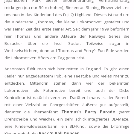
japanischen Park dieser Größenordnung verhältnismäßig
mickrigen (da nur 50 m hohen), Riesenrad Shining Flower zieht es
uns nun in das Kinderland des Fuji-Q Highland. Dieses ist rund um
die Kinderserie „Thomas, die kleine Lokomotive“ gestaltet und
war seiner Zeit das erste seiner Art. Seit dem Jahr 1999 befördern
hier Thomas und andere Akteure der Railways Series die
Besucher über die Insel Sodor. Teilweise sogar in
Wechselschichten, denn auf Thomas and Percy’s Fun Ride werden
die Lokomotiven öfters am Tag getauscht.
Ansonsten fühlt man sich hier mitten in England. Es gibt einen
(leider nur angedeuteten) Pub, eine Teestube und vieles mehr zu
entdecken. Mittendrin stehen dann vier der bekannten
Lokomotiven als Fotomotive bereit und auch der Dicke
Kontrolleur ist natürlich vertreten. Darüber hinaus ist der Bereich
mit einer Vielzahl an Fahrgeschäften äußerst gut aufgestellt,
darunter die Themenfahrt
Thomas’s Party Parade
(samt
Drehscheibe und Weiche), ein sehr schick integriertes 3D-Maze,
eine Kinderwildwasserbahn, ein 3D-Kino, sowie die L-förmige
Kinderachterbahn
Rock ‘n Roll Duncan.