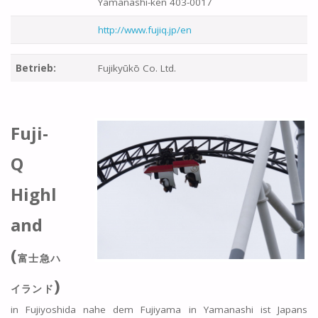
Yamanashi-ken 403-0017
http://www.fujiq.jp/en
Betrieb:
Fujikyūkō Co. Ltd.
Fuji-
Q
Highl
and
(
富士急ハ
)
イランド
in Fujiyoshida nahe dem Fujiyama in Yamanashi ist Japans