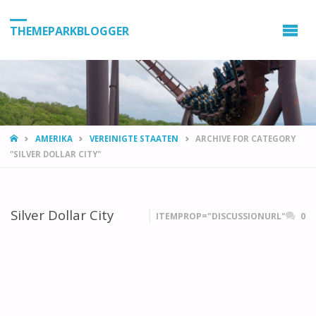
THEMEPARKBLOGGER
HOME
AMERIKA
VEREINIGTE STAATEN
ARCHIVE FOR CATEGORY
"SILVER DOLLAR CITY"
Silver Dollar City
ITEMPROP="DISCUSSIONURL"
0