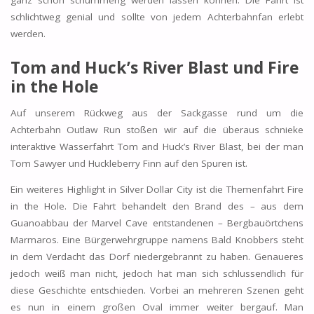
ganz schon schummerig werden lassen können. Die Fahrt ist
schlichtweg genial und sollte von jedem Achterbahnfan erlebt
werden.
Tom and Huck’s River Blast und Fire
in the Hole
Auf unserem Rückweg aus der Sackgasse rund um die
Achterbahn Outlaw Run stoßen wir auf die überaus schnieke
interaktive Wasserfahrt Tom and Huck’s River Blast, bei der man
Tom Sawyer und Huckleberry Finn auf den Spuren ist.
Ein weiteres Highlight in Silver Dollar City ist die Themenfahrt Fire
in the Hole. Die Fahrt behandelt den Brand des – aus dem
Guanoabbau der Marvel Cave entstandenen – Bergbauörtchens
Marmaros. Eine Bürgerwehrgruppe namens Bald Knobbers steht
in dem Verdacht das Dorf niedergebrannt zu haben. Genaueres
jedoch weiß man nicht, jedoch hat man sich schlussendlich für
diese Geschichte entschieden. Vorbei an mehreren Szenen geht
es nun in einem großen Oval immer weiter bergauf. Man