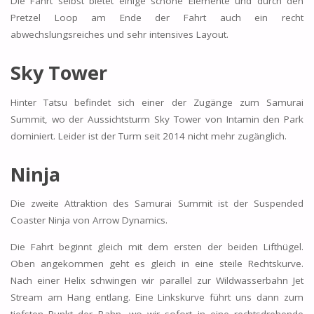
Die Fahrt selbst bietet einige schöne Elemente und durch den
Pretzel Loop am Ende der Fahrt auch ein recht
abwechslungsreiches und sehr intensives Layout.
Sky Tower
Hinter Tatsu befindet sich einer der Zugänge zum Samurai
Summit, wo der Aussichtsturm Sky Tower von Intamin den Park
dominiert. Leider ist der Turm seit 2014 nicht mehr zugänglich.
Ninja
Die zweite Attraktion des Samurai Summit ist der Suspended
Coaster Ninja von Arrow Dynamics.
Die Fahrt beginnt gleich mit dem ersten der beiden Lifthügel.
Oben angekommen geht es gleich in eine steile Rechtskurve.
Nach einer Helix schwingen wir parallel zur Wildwasserbahn Jet
Stream am Hang entlang. Eine Linkskurve führt uns dann zum
tiefsten Punkt der Bahn, wo wir sofort in eine rechtsdrehende