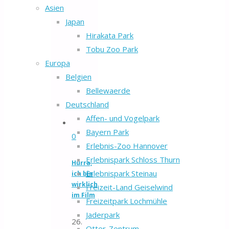
Asien
Japan
Hirakata Park
Tobu Zoo Park
Europa
Belgien
Bellewaerde
Deutschland
Affen- und Vogelpark
Bayern Park
0
Erlebnis-Zoo Hannover
Erlebnispark Schloss Thurn
Hurra,
Erlebnispark Steinau
ich bin
wirklich
Freizeit-Land Geiselwind
im Film
Freizeitpark Lochmühle
Jaderpark
26.
Otter-Zentrum