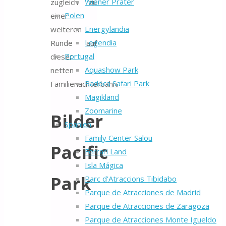
Wiener Prater
zugleich zu
Polen
einer
Energylandia
weiteren
Legendia
Runde auf
Portugal
dieser
Aquashow Park
netten
Badoca Safari Park
Familienachterbahn.
Magikland
Zoomarine
Bilder
Spanien
Family Center Salou
Pacific
Ferrari Land
Isla Mágica
Park
Parc d’Atraccions Tibidabo
Parque de Atracciones de Madrid
Parque de Atracciones de Zaragoza
Parque de Atracciones Monte Igueldo