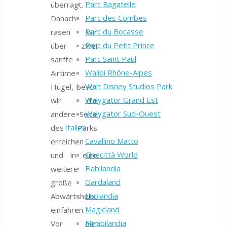
Parc Bagatelle
überragt.
Parc des Combes
Danach
Parc du Bocasse
rasen wir
Parc du Petit Prince
über zwei
Parc Saint Paul
sanfte
Walibi Rhône-Alpes
Airtime-
Walt Disney Studios Park
Hügel, bevor
Walygator Grand Est
wir die
Walygator Sud-Ouest
andere Seite
Italien
des Parks
Cavallino Matto
erreichen
Cinecittà World
und in eine
Fiabilandia
weitere
Gardaland
große
Leolandia
Abwärtshelix
Magicland
einfahren.
Mirabilandia
Vor der