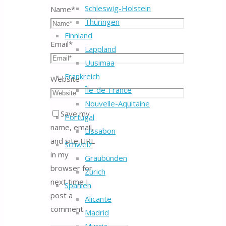
Schleswig-Holstein
Name
*
Thüringen
Finnland
Email
*
Lappland
Uusimaa
Frankreich
Website
Île-de-France
Nouvelle-Aquitaine
Save my
Portugal
name, email,
Lissabon
and site URL
Schweiz
in my
Graubünden
browser for
Zürich
next time I
Spanien
post a
Alicante
comment.
Madrid