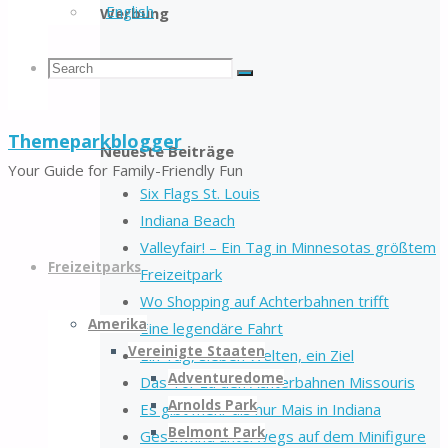
English
Werbung
Search
Search
Search
Themeparkblogger
for:
Neueste Beiträge
Your Guide for Family-Friendly Fun
Six Flags St. Louis
Indiana Beach
Skip
Valleyfair! – Ein Tag in Minnesotas größtem
to
Freizeitparks
Freizeitpark
content
Wo Shopping auf Achterbahnen trifft
Amerika
Eine legendäre Fahrt
Vereinigte Staaten
Ein Tag, sieben Welten, ein Ziel
Adventuredome
Das Tor zu den Achterbahnen Missouris
Arnolds Park
Es gibt mehr als nur Mais in Indiana
Belmont Park
Geschwind unterwegs auf dem Minifigure