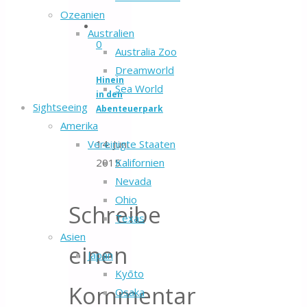
Ozeanien
Australien
0
Australia Zoo
Dreamworld
Hinein
Sea World
in den
Sightseeing
Abenteuerpark
Amerika
Vereinigte Staaten
14. Juni
Kalifornien
2015
Nevada
Ohio
Schreibe
Texas
Asien
einen
Japan
Kyōto
Kommentar
Osaka