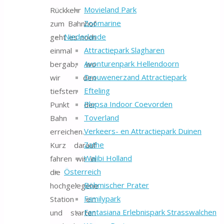
Movieland Park
Rückkehr
Zoomarine
zum Bahnhof
Niederlande
geht es noch
Attractiepark Slagharen
einmal
Avonturenpark Hellendoorn
bergab, wo
Drouwenerzand Attractiepark
wir den
Efteling
tiefsten
Plopsa Indoor Coevorden
Punkt der
Toverland
Bahn
Verkeers- en Attractiepark Duinen
erreichen.
Zathe
Kurz darauf
Walibi Holland
fahren wir in
Österreich
die
Böhmischer Prater
hochgelegene
Familypark
Station ein
Fantasiana Erlebnispark Strasswalchen
und starten