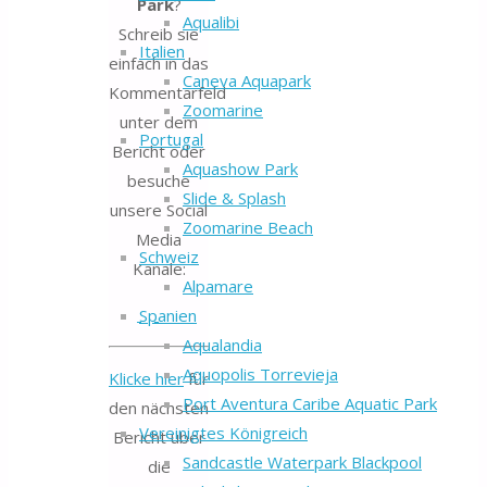
Park
?
Aqualibi
Schreib sie
Italien
einfach in das
Caneva Aquapark
Kommentarfeld
Zoomarine
unter dem
Portugal
Bericht oder
Aquashow Park
besuche
Slide & Splash
unsere Social
Zoomarine Beach
Media
Schweiz
Kanäle:
Alpamare
Spanien
Aqualandia
Aquopolis Torrevieja
Klicke hier
für
Port Aventura Caribe Aquatic Park
den nächsten
Vereinigtes Königreich
Bericht über
Sandcastle Waterpark Blackpool
die