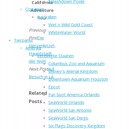
Splashdown Poole
California
Ozeanien
Adventure
Australien
Tour
Wet n Wild Gold Coast
Previous
WhiteWater World
Post
Die
Tierparks
Nervenkitzel-
Amerika
Hauptstadt
Vereinigte Staaten
der Welt
Columbus Zoo and Aquarium
Next Post
Auf
Disney’s Animal Kingdom
Besuch in LA
Downtown Aquarium Houston
Epcot
Related
Fun Spot America Orlando
Posts
SeaWorld Orlando
SeaWorld San Antonio
SeaWorld San Diego
Six Flags Discovery Kingdom