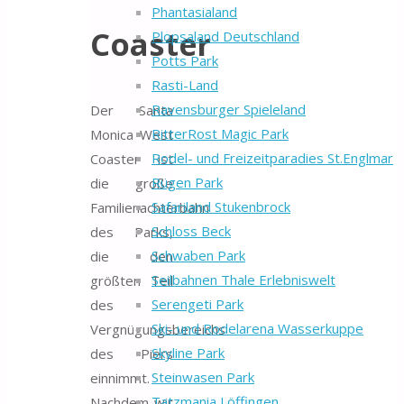
Phantasialand
Coaster
Plopsaland Deutschland
Potts Park
Rasti-Land
Ravensburger Spieleland
Der Santa
RitterRost Magic Park
Monica West
Rodel- und Freizeitparadies St.Englmar
Coaster ist
Rügen Park
die große
Safariland Stukenbrock
Familienachterbahn
Schloss Beck
des Parks,
Schwaben Park
die den
Seilbahnen Thale Erlebniswelt
größten Teil
Serengeti Park
des
Ski- und Rodelarena Wasserkuppe
Vergnügungsbereichs
Skyline Park
des Piers
Steinwasen Park
einnimmt.
Tatzmania Löffingen
Nachdem wir