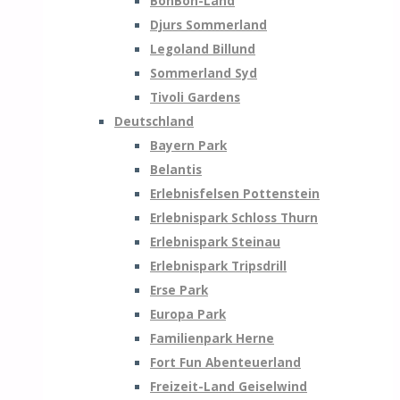
BonBon-Land
Djurs Sommerland
Legoland Billund
Sommerland Syd
Tivoli Gardens
Deutschland
Bayern Park
Belantis
Erlebnisfelsen Pottenstein
Erlebnispark Schloss Thurn
Erlebnispark Steinau
Erlebnispark Tripsdrill
Erse Park
Europa Park
Familienpark Herne
Fort Fun Abenteuerland
Freizeit-Land Geiselwind