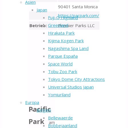
Asien
90401 Santa Monica
Japan
https://pacpark.com/
Fuji-Q Highland
Greenland
Betrieb:
Premier Parks LLC
Hirakata Park
Kijima Kogen Park
Nagashima Spa Land
Parque España
Space World
Tobu Zoo Park
Tokyo Dome City Attractions
Universal Studios Japan
Yomiuriland
Europa
Pacific
Belgien
Bellewaerde
Park
am
Bobbejaanland