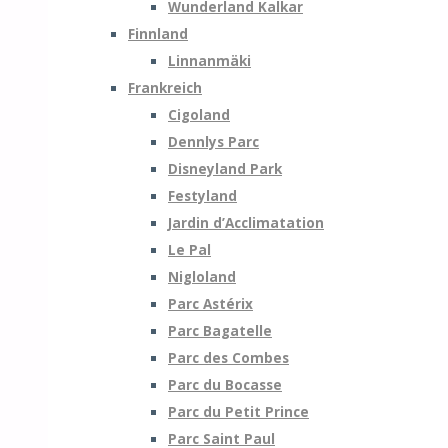
Wunderland Kalkar
Finnland
Linnanmäki
Frankreich
Cigoland
Dennlys Parc
Disneyland Park
Festyland
Jardin d’Acclimatation
Le Pal
Nigloland
Parc Astérix
Parc Bagatelle
Parc des Combes
Parc du Bocasse
Parc du Petit Prince
Parc Saint Paul