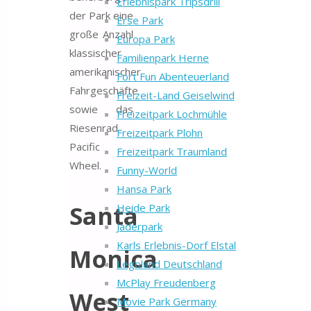
Erlebnispark Tripsdrill
der Park eine
Erse Park
große Anzahl
Europa Park
klassischer
Familienpark Herne
amerikanischer
Fort Fun Abenteuerland
Fahrgeschäfte
Freizeit-Land Geiselwind
sowie das
Freizeitpark Lochmühle
Riesenrad
Freizeitpark Plohn
Pacific
Freizeitpark Traumland
Wheel.
Funny-World
Hansa Park
Santa
Heide Park
Jaderpark
Karls Erlebnis-Dorf Elstal
Monica
Legoland Deutschland
McPlay Freudenberg
West
Movie Park Germany