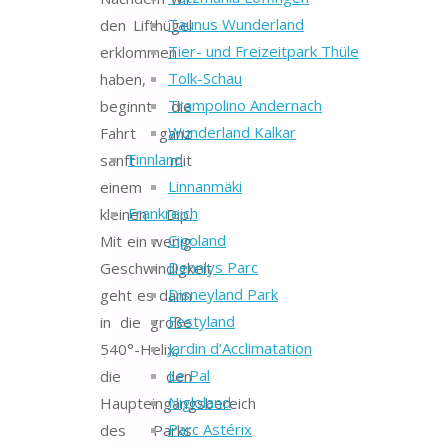
Taunus Wunderland
den Lifthügel
Tier- und Freizeitpark Thüle
erklommen
Tolk-Schau
haben,
Trampolino Andernach
beginnt die
Wunderland Kalkar
Fahrt ganz
Finnland
sanft mit
Linnanmäki
einem
Frankreich
kleinen Dip.
Cigoland
Mit ein wenig
Dennlys Parc
Geschwindigkeit
Disneyland Park
geht es dann
Festyland
in die große
Jardin d’Acclimatation
540°-Helix,
Le Pal
die den
Nigloland
Haupteingangsbereich
Parc Astérix
des Parks