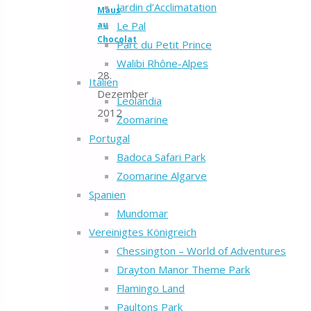
Jardin d’Acclimatation
Maus
Le Pal
au
Chocolat
Parc du Petit Prince
Walibi Rhône-Alpes
28.
Italien
Dezember
Leolandia
2012
Zoomarine
Portugal
Badoca Safari Park
Zoomarine Algarve
Spanien
Mundomar
Vereinigtes Königreich
Chessington – World of Adventures
Drayton Manor Theme Park
Flamingo Land
Paultons Park