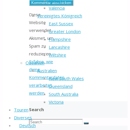
Murcia
Valencia
Diese
Vereinigtes Königreich
Website
East Sussex
verwendet
Greater London
Akismet, um
Hampshire
Spam zu
Lancashire
reduzieren.
Wiltshire
Erfahre, wie
Ozeanien
deine
Australien
Kommentardaten
New South Wales
verarbeitet
Queensland
werden.
South Australia
Victoria
Search
Touren
Diverses
Search
Deutsch
Search
for: