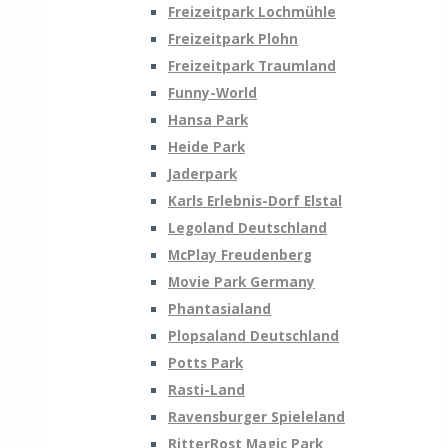
Freizeitpark Lochmühle
Freizeitpark Plohn
Freizeitpark Traumland
Funny-World
Hansa Park
Heide Park
Jaderpark
Karls Erlebnis-Dorf Elstal
Legoland Deutschland
McPlay Freudenberg
Movie Park Germany
Phantasialand
Plopsaland Deutschland
Potts Park
Rasti-Land
Ravensburger Spieleland
RitterRost Magic Park