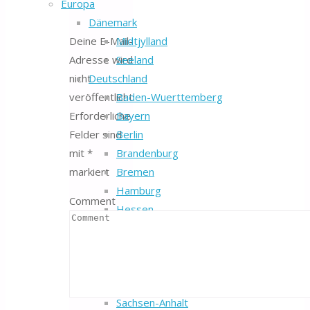
Europa
Dänemark
Midtjylland
Deine E-Mail-
Seeland
Adresse wird
Deutschland
nicht
Baden-Wuerttemberg
veröffentlicht.
Bayern
Erforderliche
Berlin
Felder sind
Brandenburg
mit
*
Bremen
markiert
Hamburg
Comment
Hessen
Mecklenburg-Vorpommern
Niedersachsen
Nordrhein-Westfalen
Sachsen
Sachsen-Anhalt