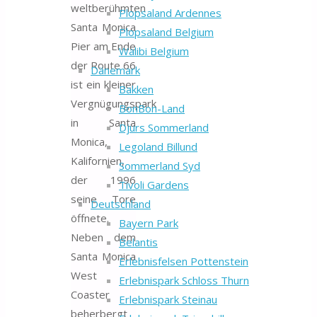
weltberühmten
Plopsaland Ardennes
Santa Monica
Plopsaland Belgium
Pier am Ende
Walibi Belgium
der Route 66
Dänemark
ist ein kleiner
Bakken
Vergnügungspark
BonBon-Land
in Santa
Djurs Sommerland
Monica,
Legoland Billund
Kalifornien,
Sommerland Syd
der 1996
Tivoli Gardens
seine Tore
Deutschland
öffnete.
Bayern Park
Neben dem
Belantis
Santa Monica
Erlebnisfelsen Pottenstein
West
Erlebnispark Schloss Thurn
Coaster
Erlebnispark Steinau
beherbergt