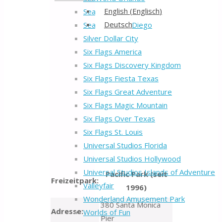
Back
English
(
Englisch
)
SeaWorld San Antonio
to
Deutsch
SeaWorld San Diego
Top
Silver Dollar City
Six Flags America
Six Flags Discovery Kingdom
Six Flags Fiesta Texas
Six Flags Great Adventure
Six Flags Magic Mountain
Six Flags Over Texas
Six Flags St. Louis
Universal Studios Florida
Universal Studios Hollywood
Universal Studios Islands of Adventure
Pacific Park (seit
Freizeitpark:
Valleyfair
1996)
Wonderland Amusement Park
380 Santa Monica
Adresse:
Worlds of Fun
Pier