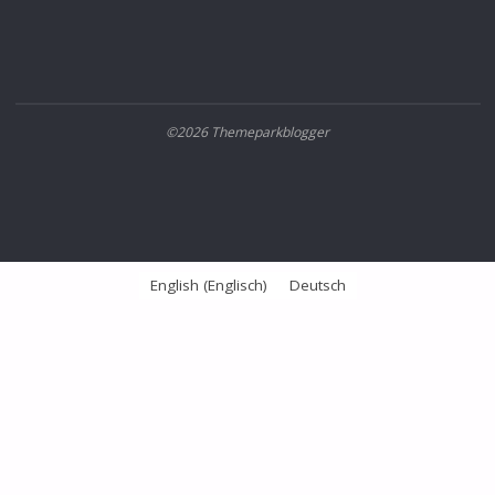
©2026 Themeparkblogger
English
(
Englisch
)
Deutsch