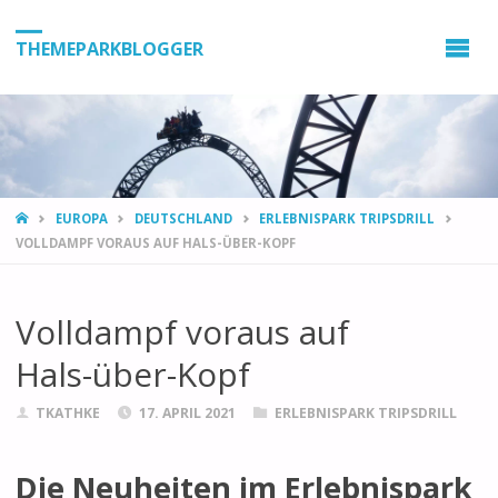
THEMEPARKBLOGGER
HOME
EUROPA
DEUTSCHLAND
ERLEBNISPARK TRIPSDRILL
VOLLDAMPF VORAUS AUF HALS-ÜBER-KOPF
Volldampf voraus auf
Hals-über-Kopf
TKATHKE
17. APRIL 2021
ERLEBNISPARK TRIPSDRILL
Die Neuheiten im Erlebnispark