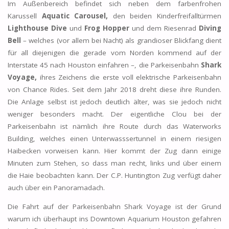
Im Außenbereich befindet sich neben dem farbenfrohen
Karussell
Aquatic Carousel,
den beiden Kinderfreifalltürmen
Lighthouse Dive
und
Frog Hopper
und dem Riesenrad
Diving
Bell
– welches (vor allem bei Nacht) als grandioser Blickfang dient
für all diejenigen die gerade vom Norden kommend auf der
Interstate 45 nach Houston einfahren –, die Parkeisenbahn
Shark
Voyage,
ihres Zeichens die erste voll elektrische Parkeisenbahn
von Chance Rides. Seit dem Jahr 2018 dreht diese ihre Runden.
Die Anlage selbst ist jedoch deutlich älter, was sie jedoch nicht
weniger besonders macht. Der eigentliche Clou bei der
Parkeisenbahn ist nämlich ihre Route durch das Waterworks
Building, welches einen Unterwasssertunnel in einem riesigen
Haibecken vorweisen kann. Hier kommt der Zug dann einige
Minuten zum Stehen, so dass man recht, links und über einem
die Haie beobachten kann. Der C.P. Huntington Zug verfügt daher
auch über ein Panoramadach.
Die Fahrt auf der Parkeisenbahn Shark Voyage ist der Grund
warum ich überhaupt ins Downtown Aquarium Houston gefahren