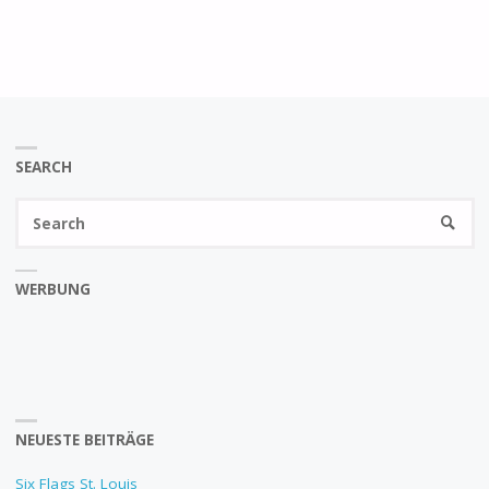
SEARCH
Se
SEARC
fo
WERBUNG
NEUESTE BEITRÄGE
Six Flags St. Louis