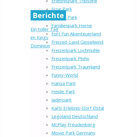
Erlebnispark Tripsdrill
Erse Park
Berichte
Europa Park
Familienpark Herne
Ein toller Tag
Fort Fun Abenteuerland
im Kings
Freizeit-Land Geiselwind
Dominion
Freizeitpark Lochmühle
Freizeitpark Plohn
Freizeitpark Traumland
Funny-World
Hansa Park
Heide Park
Jaderpark
Karls Erlebnis-Dorf Elstal
Legoland Deutschland
McPlay Freudenberg
Movie Park Germany