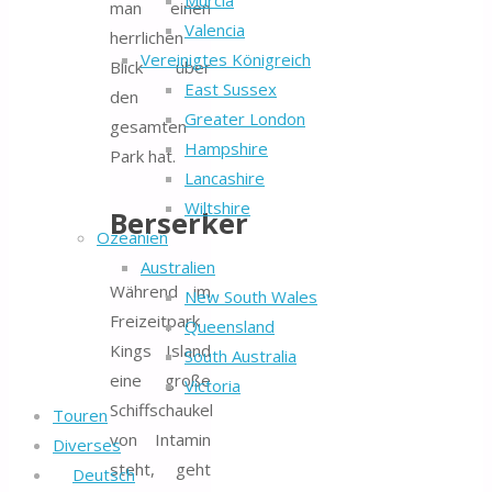
Murcia
man einen
Valencia
herrlichen
Vereinigtes Königreich
Blick über
East Sussex
den
Greater London
gesamten
Hampshire
Park hat.
Lancashire
Wiltshire
Berserker
Ozeanien
Australien
Während im
New South Wales
Freizeitpark
Queensland
Kings Island
South Australia
eine große
Victoria
Schiffschaukel
Touren
von Intamin
Diverses
steht, geht
Deutsch