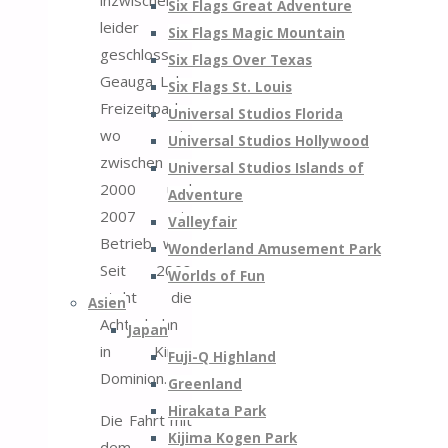
Six Flags Great Adventure
leider
Six Flags Magic Mountain
geschlossenen
Six Flags Over Texas
Geauga Lake
Six Flags St. Louis
Freizeitpark,
Universal Studios Florida
wo sie
Universal Studios Hollywood
zwischen
Universal Studios Islands of
2000 und
Adventure
2007 in
Valleyfair
Betrieb war.
Wonderland Amusement Park
Seit 2008
Worlds of Fun
steht die
Asien
Achterbahn
Japan
in Kings
Fuji-Q Highland
Dominion.
Greenland
Hirakata Park
Die Fahrt mit
Kijima Kogen Park
dem