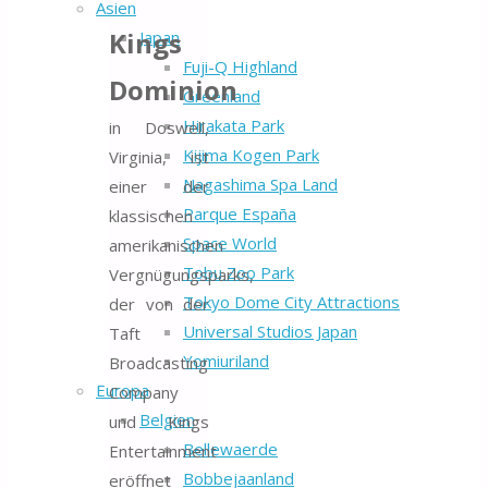
Asien
Kings
Japan
Fuji-Q Highland
Dominion
Greenland
Hirakata Park
in Doswell,
Kijima Kogen Park
Virginia, ist
Nagashima Spa Land
einer der
Parque España
klassischen
Space World
amerikanischen
Tobu Zoo Park
Vergnügungsparks,
Tokyo Dome City Attractions
der von der
Universal Studios Japan
Taft
Yomiuriland
Broadcasting
Europa
Company
Belgien
und Kings
Bellewaerde
Entertainment
Bobbejaanland
eröffnet