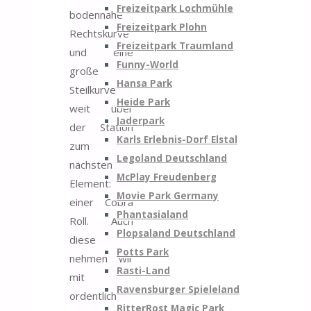
Freizeitpark Lochmühle
bodennahe
Freizeitpark Plohn
Rechtskurve
Freizeitpark Traumland
und eine
Funny-World
große
Hansa Park
Steilkurve
Heide Park
weit über
Jaderpark
der Station
Karls Erlebnis-Dorf Elstal
zum
Legoland Deutschland
nächsten
McPlay Freudenberg
Element:
Movie Park Germany
einer Cobra
Phantasialand
Roll. Auch
Plopsaland Deutschland
diese
Potts Park
nehmen wir
Rasti-Land
mit
Ravensburger Spieleland
ordentlich
RitterRost Magic Park