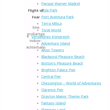
Parque Warner Madrid
Pola Park
Flight of
Port Aventura Park
Fear
Terra Mítica
Eine
Tivoli World
großartige
Vereinigtes Königreich
Indoor-
Adventure Island
Achterbahn
Alton Towers
Blackpool Pleasure Beach
Botton’s Pleasure Beach
Brighton Palace Pier
Central Pier
Chessington – World of Adventures
Clarence Pier
Drayton Manor Theme Park
Fantasy Island
Flamingo Land