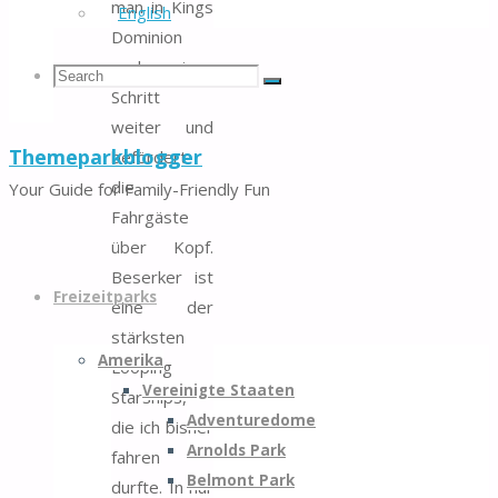
man in Kings
English
Dominion
noch einen
Search
Search
Search
Schritt
weiter und
Themeparkblogger
befördert
for:
die
Your Guide for Family-Friendly Fun
Fahrgäste
über Kopf.
Skip
Beserker ist
to
Freizeitparks
eine der
content
stärksten
Amerika
Looping
Vereinigte Staaten
Starships,
Adventuredome
die ich bisher
Arnolds Park
fahren
Belmont Park
durfte. In nur