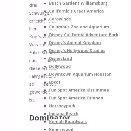
Busch Gardens Williamsburg
drei
California’s Great America
Schwüngen
Carowinds
erreicht man
Columbus Zoo and Aquarium
hier den
Disney California Adventure Park
Kopfstand.
Disney’s Animal Kingdom
Was für eine
Disney’s Hollywood Studios
Fahrt! Schade
Disneyland
nur, dass
Dollywood
diese Art von
Downtown Aquarium Houston
Fahrgeschäft
Epcot
so selten
Fun Spot America Kissimmee
geworden
Fun Spot America Orlando
ist.
Hersheypark
Indiana Beach
Dominator
Kemah Boardwalk
Kennywood