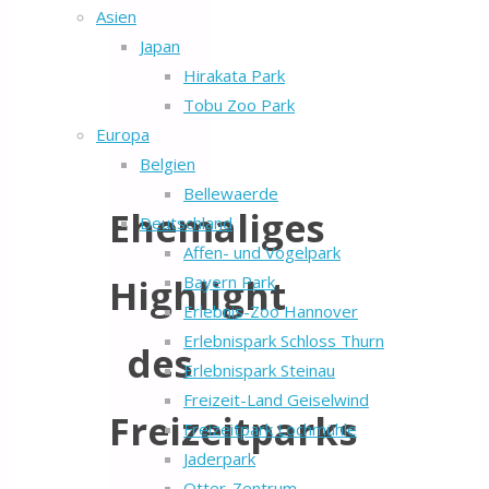
Asien
Japan
Hirakata Park
Tobu Zoo Park
Europa
Belgien
Bellewaerde
Ehemaliges
Deutschland
Affen- und Vogelpark
Highlight
Bayern Park
Erlebnis-Zoo Hannover
Erlebnispark Schloss Thurn
des
Erlebnispark Steinau
Freizeit-Land Geiselwind
Freizeitparks
Freizeitpark Lochmühle
Jaderpark
Otter-Zentrum