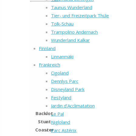
Taunus Wunderland
Tier- und Freizeitpark Thüle
Tolk-Schau
Trampolino Andernach
Wunderland Kalkar
Finnland
Linnanmäki
Frankreich
Cigoland
Dennlys Parc
Disneyland Park
Festyland
Jardin d’Acclimatation
Backlot
Le Pal
Stunt
Nigloland
Coaster
Parc Astérix