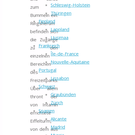
Schleswig-Holstein
zum
Thüringen
Bummeln ein.
Finnland
Ringsherum
Lappland
befinden sich
Uusimaa
die Zugänge
Frankreich
zu den
Île-de-France
einzelnen
Nouvelle-Aquitaine
Bereichen
Portugal
des
Lissabon
Freizeitparks.
Schweiz
Über allem
Graubünden
thront der
Zürich
von Intamin
Spanien
errichtete
Alicante
Eiffelturm,
Madrid
von dem aus