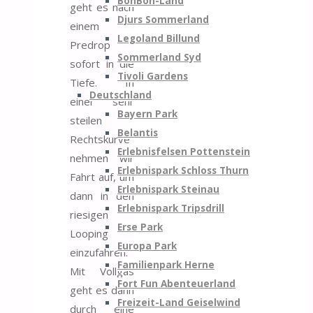
BonBon-Land
geht es nach
Djurs Sommerland
einem
Legoland Billund
Predrop
Sommerland Syd
sofort in die
Tivoli Gardens
Tiefe. In
Deutschland
einer sehr
Bayern Park
steilen
Belantis
Rechtskurve
Erlebnisfelsen Pottenstein
nehmen wir
Erlebnispark Schloss Thurn
Fahrt auf, um
Erlebnispark Steinau
dann in den
Erlebnispark Tripsdrill
riesigen
Erse Park
Looping
Europa Park
einzufahren.
Familienpark Herne
Mit Vollgas
Fort Fun Abenteuerland
geht es dann
Freizeit-Land Geiselwind
durch eine