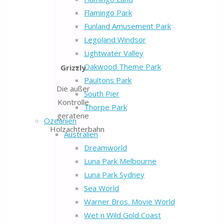
Flamingo Park
Funland Amusement Park
Legoland Windsor
Lightwater Valley
Oakwood Theme Park
Grizzly
Paultons Park
Die außer
South Pier
Kontrolle
Thorpe Park
geratene
Ozeanien
Holzachterbahn
Australien
Dreamworld
Luna Park Melbourne
Luna Park Sydney
Sea World
Warner Bros. Movie World
Wet n Wild Gold Coast