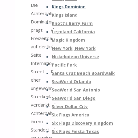
Die
Kings Dominion
Achterbahn
Kings Island
Dominator
Knott’s Berry Farm
prägt den
Legoland California
Freizeitparkteil
Magic Kingdom
auf der linken
New York, New York
Seite der
Nickelodeon Universe
International
Pacific Park
Street. Das
Santa Cruz Beach Boardwalk
eher
SeaWorld Orlando
ungewöhnliche
SeaWorld San Antonio
Streckenlayout
SeaWorld San Diego
verdankt die
Silver Dollar City
Achterbahn
Six Flags America
ihrem
Six Flags Discovery Kingdom
Standort im
Six Flags Fiesta Texas
inzwischen