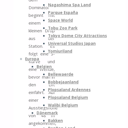
Nagashima Spa Land
Dominator
Parque España
beginnt mit
Space World
einem
Tobu Zoo Park
kleinen Drop
Tokyo Dome City Attractions
aus der
Universal Studios Japan
Station. Es
Yomiuriland
folgt eine S-
Europa
Kurve und
Belgien
eine Wende,
Bellewaerde
bevor man in
Bobbejaanland
den Lift
Plopsaland Ardennes
einfährt. Auf
Plopsaland Belgium
einer
Walibi Belgium
Ausstiegshöhe
Dänemark
von 48 m
Bakken
angekommen,