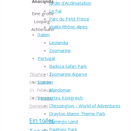
Anaconda
Jardin d’Acclimatation
Le Pal
Eine große
Parc du Petit Prince
Looping-
Walibi Rhône-Alpes
Achterbahn
Italien
Leolandia
Zoomarine
Portugal
Badoca Safari Park
Zoomarine Algarve
TKathke
17.
Spanien
März 2024
Mundomar
21. Februar
Vereinigtes Königreich
2025
Kings
Chessington – World of Adventures
Dominion
Drayton Manor Theme Park
Ein toller
Flamingo Land
Paultons Park
Tag im