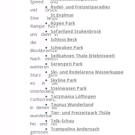
Speed und
Rodel- und Freizeitparadies
viel Druck.
St.Englmar
Eine lange
Rügen Park
Rampe führt
Safariland Stukenbrock
uns dann in
Schloss Beck
die
Schwaben Park
Blockbremse.
Seilbahnen Thale Erlebniswelt
Nach einem
Serengeti Park
weiteren
Ski- und Rodelarena Wasserkuppe
Sturz geht
Skyline Park
es in die
Steinwasen Park
Interlocking
Tatzmania Löffingen
Corkscrews,
Taunus Wunderland
in denen wir
Tier- und Freizeitpark Thüle
wunderbar
Tolk-Schau
hin und her
Trampolino Andernach
gerissen