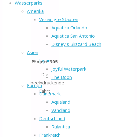
Wasserparks
Amerika
Vereinigte Staaten
Aquatica Orlando
Aquatica San Antonio
Disney’s Blizzard Beach
Asien
Japan
Project 305
Joyful Waterpark
Die
The Boon
beeindruckende
Europa
Fahrt
Dänemark
Aqualand
Vandland
Deutschland
Rulantica
Frankreich