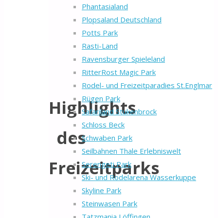
Phantasialand
Plopsaland Deutschland
Potts Park
Rasti-Land
Ravensburger Spieleland
RitterRost Magic Park
Rodel- und Freizeitparadies St.Englmar
Rügen Park
Highlights
Safariland Stukenbrock
Schloss Beck
des
Schwaben Park
Seilbahnen Thale Erlebniswelt
Freizeitparks
Serengeti Park
Ski- und Rodelarena Wasserkuppe
Skyline Park
Steinwasen Park
Tatzmania Löffingen