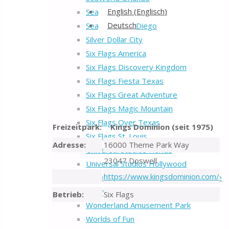
Back
English
(
Englisch
)
SeaWorld San Antonio
to
Deutsch
SeaWorld San Diego
Top
Silver Dollar City
Six Flags America
Six Flags Discovery Kingdom
Six Flags Fiesta Texas
Six Flags Great Adventure
Six Flags Magic Mountain
Six Flags Over Texas
Freizeitpark:
Kings Dominion (seit 1975)
Six Flags St. Louis
Adresse:
16000 Theme Park Way
Universal Studios Florida
23047 Doswell
Universal Studios Hollywood
https://www.kingsdominion.com/
Universal Studios Islands of Adventure
Valleyfair
Betrieb:
Six Flags
Wonderland Amusement Park
Worlds of Fun