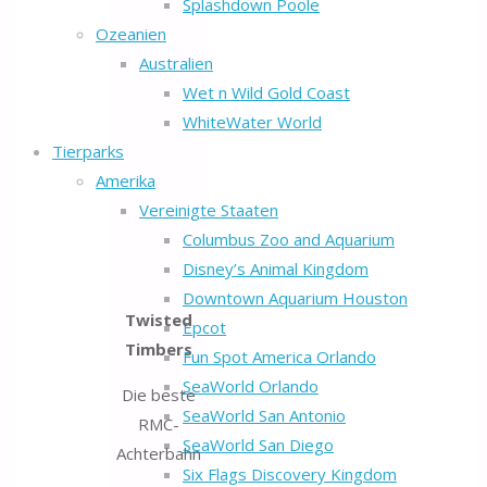
Splashdown Poole
Ozeanien
Australien
Wet n Wild Gold Coast
WhiteWater World
Tierparks
Amerika
Vereinigte Staaten
Columbus Zoo and Aquarium
Disney’s Animal Kingdom
Downtown Aquarium Houston
Twisted
Epcot
Timbers
Fun Spot America Orlando
SeaWorld Orlando
Die beste
SeaWorld San Antonio
RMC-
SeaWorld San Diego
Achterbahn
Six Flags Discovery Kingdom