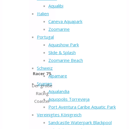
Aqualibi
Italien
Caneva Aquapark
Zoomarine
Portugal
Aquashow Park
Slide & Splash
Zoomarine Beach
Schweiz
Racer 75
Alpamare
Spanien
Der große
Aqualandia
Racing
Aquopolis Torrevieja
Coaster
Port Aventura Caribe Aquatic Park
Vereinigtes Königreich
Sandcastle Waterpark Blackpool