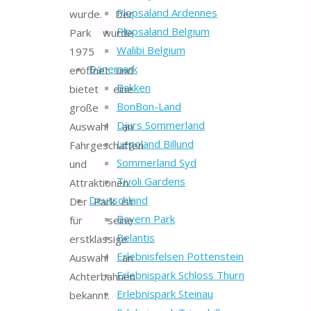
Plopsaland Ardennes
wurde. Der
Plopsaland Belgium
Park wurde
Walibi Belgium
1975
Dänemark
eröffnet und
Bakken
bietet eine
BonBon-Land
große
Djurs Sommerland
Auswahl an
Legoland Billund
Fahrgeschäften
Sommerland Syd
und
Tivoli Gardens
Attraktionen.
Deutschland
Der Park ist
Bayern Park
für seine
Belantis
erstklassige
Erlebnisfelsen Pottenstein
Auswahl an
Erlebnispark Schloss Thurn
Achterbahnen
Erlebnispark Steinau
bekannt.