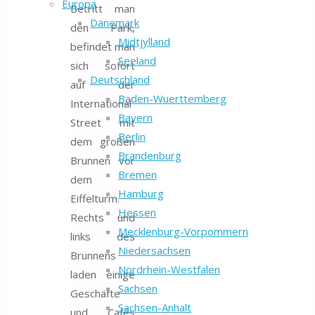
Europa
Betritt man
Dänemark
den Park,
Midtjylland
befindet man
Seeland
sich sofort
Deutschland
auf der
Baden-Wuerttemberg
International
Bayern
Street mit
Berlin
dem großen
Brandenburg
Brunnen vor
Bremen
dem
Hamburg
Eiffelturm.
Hessen
Rechts und
Mecklenburg-Vorpommern
links des
Niedersachsen
Brunnens
Nordrhein-Westfalen
laden einige
Sachsen
Geschäfte
Sachsen-Anhalt
und Cafés