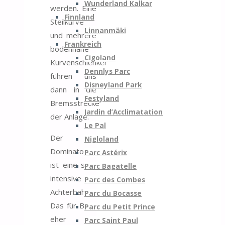
Wunderland Kalkar
werden. Eine
Finnland
Steilkurve
Linnanmäki
und mehrere
Frankreich
bodennahe
Cigoland
Kurvenschlenker
Dennlys Parc
führen uns
Disneyland Park
dann in die
Festyland
Bremsstrecke
Jardin d’Acclimatation
der Anlage.
Le Pal
Der
Nigloland
Dominator
Parc Astérix
ist eine sehr
Parc Bagatelle
intensive
Parc des Combes
Achterbahn.
Parc du Bocasse
Das für B&M
Parc du Petit Prince
eher
Parc Saint Paul