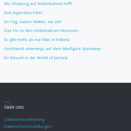
Wo Shopping auf Achterbahnen trifft
Eine legendäre Fahrt
Ein Tag, sieben Welten, ein Ziel
Das Tor zu den Achterbahnen Missouris
Es gibt mehr als nur Mais in Indiana
Geschwind unterwegs auf dem Minifigure Speedway
Ein Besuch in der World of Jumanji
ÜBER UNS
Datenschutzerklärung
Datenschutzeinstellungen