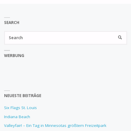
SEARCH
Se
SEARC
fo
WERBUNG
NEUESTE BEITRÄGE
Six Flags St. Louis
Indiana Beach
Valleyfair! – Ein Tag in Minnesotas größtem Freizeitpark