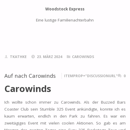
Woodstock Express
Eine lustige Familienachterbahn
TKATHKE
23. MÄRZ 2024
CAROWINDS
Auf nach Carowinds
ITEMPROP="DISCUSSIONURL"
0
Carowinds
Ich wollte schon immer zu Carowinds. Als der Buzzed Bars
Coaster Club sein Stumble 325 Event ankündigte, konnte ich es
kaum erwarten, endlich in den Park zu fahren. Es war ein
zweitägiges Event mit vielen coolen Aktionen. So gab es am
Morgen des zweiten Tages eine Fury 325 Backstage Tour und