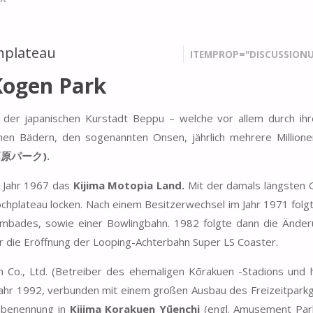
hplateau
ITEMPROP="DISCUSSIONU
Kogen Park
 der japanischen Kurstadt Beppu – welche vor allem durch ih
chen Bädern, den sogenannten Onsen, jährlich mehrere Million
島高原パーク).
m Jahr 1967 das
Kijima Motopia Land.
Mit der damals längsten 
chplateau locken. Nach einem Besitzerwechsel im Jahr 1971 folg
mmbades, sowie einer Bowlingbahn. 1982 folgte dann die Ände
r die Eröffnung der Looping-Achterbahn Super LS Coaster.
Co., Ltd. (Betreiber des ehemaligen Kōrakuen -Stadions und 
ahr 1992, verbunden mit einem großen Ausbau des Freizeitpark
Umbenennung in
Kijima Korakuen Yūenchi
(engl. Amusement Par