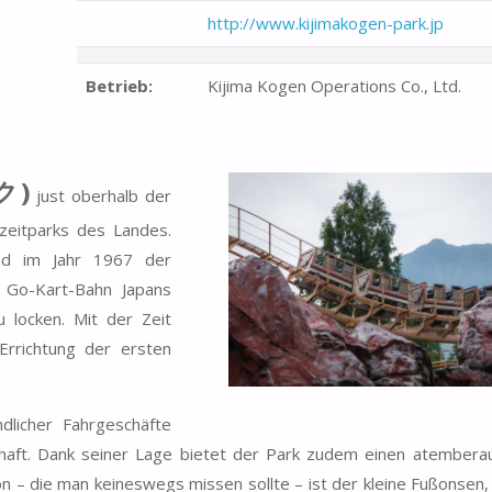
http://www.kijimakogen-park.jp
Betrieb:
Kijima Kogen Operations Co., Ltd.
ク)
just oberhalb der
zeitparks des Landes.
nd im Jahr 1967 der
n Go-Kart-Bahn Japans
 locken. Mit der Zeit
Errichtung der ersten
ndlicher Fahrgeschäfte
chaft. Dank seiner Lage bietet der Park zudem einen atember
n – die man keineswegs missen sollte – ist der kleine Fußonsen,