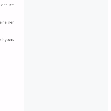
n der Ice
eine der
eltypen: