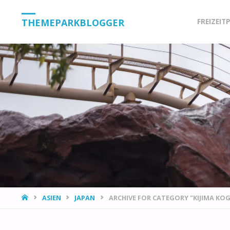
Skip
THEMEPARKBLOGGER
FREIZEIT
to
content
HOME
ASIEN
JAPAN
ARCHIVE FOR CATEGORY "KIJIMA KO