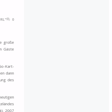
RL"
0
re große
en Gäste
Go-Kart-
ten dann
rung des
heutigen
geländes
k). 2007