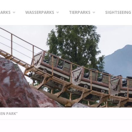
PARKS
WASSERPARKS
TIERPARKS
SIGHTSEEING
GEN PARK"