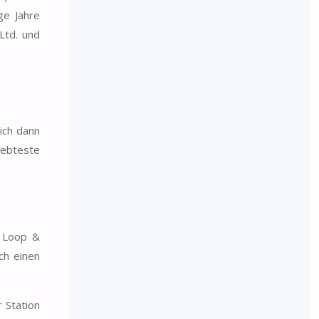
ge Jahre
Ltd. und
ich dann
iebteste
r Loop &
ch einen
r Station