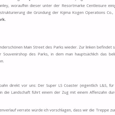
ley, woraufhin dieser unter der Resortmarke Centleisure eini
trukturierung die Gründung der Kijima Kogen Operations Co., 
rk.
underschönen Main Street des Parks wieder. Zur linken befindet s
r Souvenirshop des Parks, in dem man hauptsächlich das bel
on.
ahn direkt vor uns: Der Super LS Coaster (eigentlich L&S, fü
 die Landschaft führt einem der Zug mit einem Affenzahn dur
ckenverlauf verrate würde ich vorschlagen, dass wir die Treppe zu