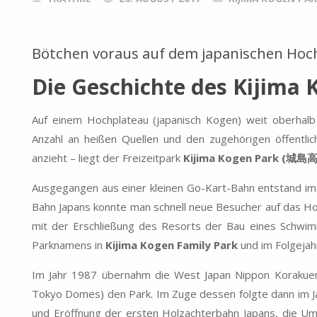
Bötchen voraus auf dem japanischen Hoc
Die Geschichte des Kijima 
Auf einem Hochplateau (japanisch Kogen) weit oberhalb
Anzahl an heißen Quellen und den zugehörigen öffentli
anzieht – liegt der Freizeitpark
Kijima Kogen Park (城
Ausgegangen aus einer kleinen Go-Kart-Bahn entstand i
Bahn Japans konnte man schnell neue Besucher auf das Ho
mit der Erschließung des Resorts der Bau eines Schwi
Parknamens in
Kijima Kogen Family Park
und im Folgejah
Im Jahr 1987 übernahm die West Japan Nippon Korakuen 
Tokyo Domes) den Park. Im Zuge dessen folgte dann im J
und Eröffnung der ersten Holzachterbahn Japans, die 