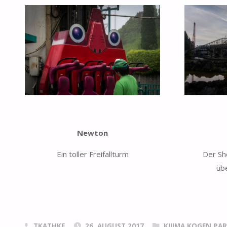
Newton
Ein toller Freifallturm
Der Sh
üb
TKATHKE
26. AUGUST 2017
KIJIMA KOGEN PA