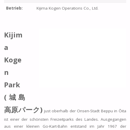
Betrieb:
Kijima Kogen Operations Co., Ltd.
Kijim
a
Koge
n
Park
(城島
高原パーク)
just oberhalb der Onsen-Stadt Beppu in Ōita
ist einer der schönsten Freizeitparks des Landes. Ausgegangen
aus einer kleinen Go-Kart-Bahn entstand im Jahr 1967 der