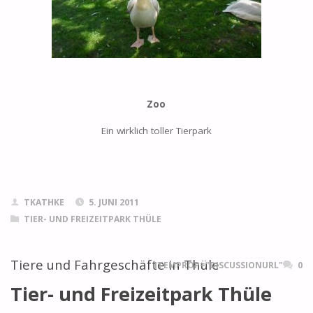
Zoo
Ein wirklich toller Tierpark
TKATHKE
5. JUNI 2011
TIER- UND FREIZEITPARK THÜLE
Tiere und Fahrgeschäfte in Thüle
ITEMPROP="DISCUSSIONURL"
0
Tier- und Freizeitpark Thüle