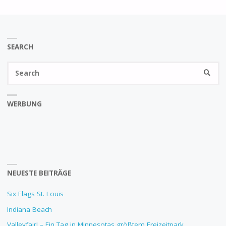
SEARCH
Se
SEARC
fo
WERBUNG
NEUESTE BEITRÄGE
Six Flags St. Louis
Indiana Beach
Valleyfair! – Ein Tag in Minnesotas größtem Freizeitpark