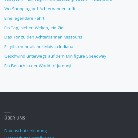
Wo Shopping auf Achterbahnen trifft
Eine legendäre Fahrt
Ein Tag, sieben Welten, ein Ziel
Das Tor zu den Achterbahnen Missouris
Es gibt mehr als nur Mais in Indiana
Geschwind unterwegs auf dem Minifigure Speedway
Ein Besuch in der World of Jumanji
ÜBER UNS
Datenschutzerklärung
Datenschutzeinstellungen