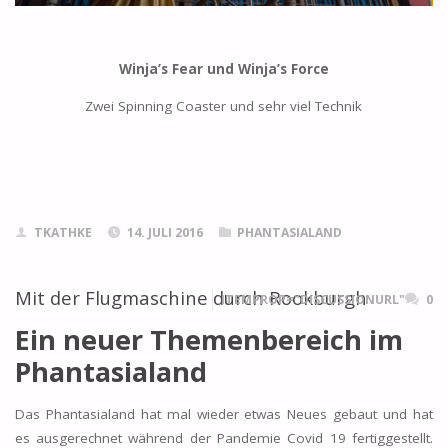
Winja’s Fear und Winja’s Force
Zwei Spinning Coaster und sehr viel Technik
TKATHKE
14. JULI 2016
PHANTASIALAND
Mit der Flugmaschine durch Rookburgh
ITEMPROP="DISCUSSIONURL"
0
Ein neuer Themenbereich im
Phantasialand
Das Phantasialand hat mal wieder etwas Neues gebaut und hat
es ausgerechnet während der Pandemie Covid 19 fertiggestellt.