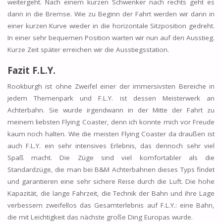
weitergeht. Nach einem kurzen Schwenker nach rechts geht es
dann in die Bremse. Wie zu Beginn der Fahrt werden wir dann in
einer kurzen Kurve wieder in die horizontale Sitzposition gedreht.
In einer sehr bequemen Position warten wir nun auf den Ausstieg.
Kurze Zeit später erreichen wir die Ausstiegsstation.
Fazit F.L.Y.
Rookburgh ist ohne Zweifel einer der immersivsten Bereiche in
jedem Themenpark und F.L.Y. ist dessen Meisterwerk an
Achterbahn. Sie wurde irgendwann in der Mitte der Fahrt zu
meinem liebsten Flying Coaster, denn ich konnte mich vor Freude
kaum noch halten. Wie die meisten Flying Coaster da draußen ist
auch F.L.Y. ein sehr intensives Erlebnis, das dennoch sehr viel
Spaß macht. Die Züge sind viel komfortabler als die
Standardzüge, die man bei B&M Achterbahnen dieses Typs findet
und garantieren eine sehr sichere Reise durch die Luft. Die hohe
Kapazität, die lange Fahrzeit, die Technik der Bahn und ihre Lage
verbessern zweifellos das Gesamterlebnis auf F.L.Y.: eine Bahn,
die mit Leichtigkeit das nächste große Ding Europas wurde.