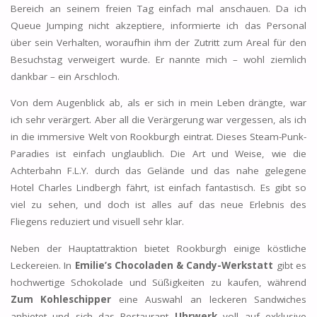
Bereich an seinem freien Tag einfach mal anschauen. Da ich
Queue Jumping nicht akzeptiere, informierte ich das Personal
über sein Verhalten, woraufhin ihm der Zutritt zum Areal für den
Besuchstag verweigert wurde. Er nannte mich – wohl ziemlich
dankbar – ein Arschloch.
Von dem Augenblick ab, als er sich in mein Leben drängte, war
ich sehr verärgert. Aber all die Verärgerung war vergessen, als ich
in die immersive Welt von Rookburgh eintrat. Dieses Steam-Punk-
Paradies ist einfach unglaublich. Die Art und Weise, wie die
Achterbahn F.L.Y. durch das Gelände und das nahe gelegene
Hotel Charles Lindbergh fährt, ist einfach fantastisch. Es gibt so
viel zu sehen, und doch ist alles auf das neue Erlebnis des
Fliegens reduziert und visuell sehr klar.
Neben der Hauptattraktion bietet Rookburgh einige köstliche
Leckereien. In
Emilie’s Chocoladen & Candy-Werkstatt
gibt es
hochwertige Schokolade und Süßigkeiten zu kaufen, während
Zum Kohleschipper
eine Auswahl an leckeren Sandwiches
anbietet und sich das Restaurant
Uhrwerk
voll auf exklusive