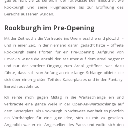
gab es nicht viel zu sehen. In der Tat wusste kein Besucher, wie
Rookburgh und seine Flugmaschine bis zur Eröffnung des
Bereichs aussehen würden.
Rookburgh im Pre-Opening
Mit der Zeit wuchs die Vorfreude ins Unermessliche und plötzlich –
und in einer Zeit, in der niemand daran gedacht hätte – öffnete
Rookburgh seine Pforten für ein Pre-Opening. Aufgrund von
Covid-19 wurde die Anzahl der Besucher auf dem Areal begrenzt
und nur der vordere Eingang zum Areal geöffnet, was dazu
führte, dass sich von Anfang an eine lange Schlange bildete, die
sich über einen großen Teil des Kaiserplatzes und in den Fantasy-
Bereich ausdehnte.
Ich reihte mich gegen Mittag in die Warteschlange ein und
verbrachte eine ganze Weile in der Open-Air-Warteschlange auf
dem Kaiserplatz. Als Rookburgh in Sichtweite war hielt es plötzlich
ein Vordrängler für eine gute Idee, sich zu mir zu gesellen.
Angeblich war er ein Angestellter des Parks und wollte sich den