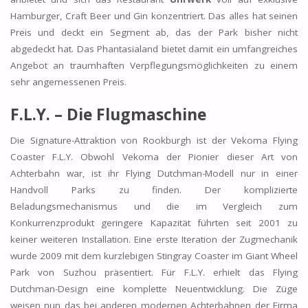
Hamburger, Craft Beer und Gin konzentriert. Das alles hat seinen
Preis und deckt ein Segment ab, das der Park bisher nicht
abgedeckt hat. Das Phantasialand bietet damit ein umfangreiches
Angebot an traumhaften Verpflegungsmöglichkeiten zu einem
sehr angemessenen Preis.
F.L.Y. – Die Flugmaschine
Die Signature-Attraktion von Rookburgh ist der Vekoma Flying
Coaster F.L.Y. Obwohl Vekoma der Pionier dieser Art von
Achterbahn war, ist ihr Flying Dutchman-Modell nur in einer
Handvoll Parks zu finden. Der komplizierte
Beladungsmechanismus und die im Vergleich zum
Konkurrenzprodukt geringere Kapazität führten seit 2001 zu
keiner weiteren Installation. Eine erste Iteration der Zugmechanik
wurde 2009 mit dem kurzlebigen Stingray Coaster im Giant Wheel
Park von Suzhou präsentiert. Für F.L.Y. erhielt das Flying
Dutchman-Design eine komplette Neuentwicklung. Die Züge
weisen nun das bei anderen modernen Achterbahnen der Firma