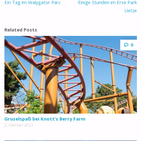
Ein Tag im Walygator Parc
Einige Stunden im Erse Park
Uetze
Related Posts
0
Gruselspaß bei Knott’s Berry Farm
2. Oktober 2023