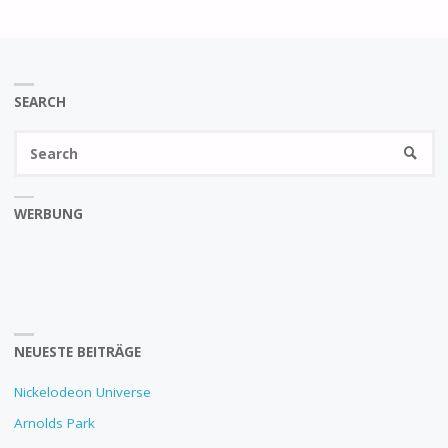
SEARCH
Se
SEARC
fo
WERBUNG
NEUESTE BEITRÄGE
Nickelodeon Universe
Arnolds Park