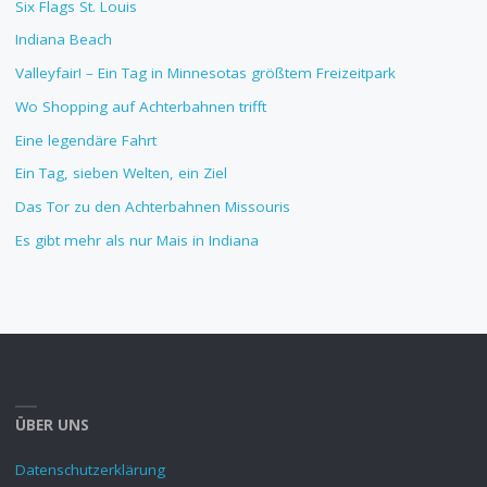
Six Flags St. Louis
Indiana Beach
Valleyfair! – Ein Tag in Minnesotas größtem Freizeitpark
Wo Shopping auf Achterbahnen trifft
Eine legendäre Fahrt
Ein Tag, sieben Welten, ein Ziel
Das Tor zu den Achterbahnen Missouris
Es gibt mehr als nur Mais in Indiana
ÜBER UNS
Datenschutzerklärung