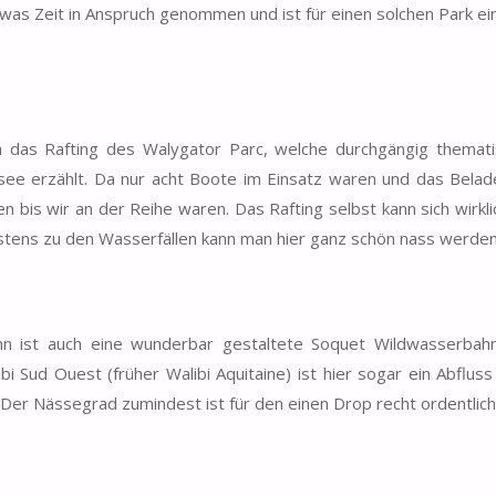
twas Zeit in Anspruch genommen und ist für einen solchen Park e
 das Rafting des Walygator Parc, welche durchgängig thematis
see erzählt. Da nur acht Boote im Einsatz waren und das Bela
n bis wir an der Reihe waren. Das Rafting selbst kann sich wirkl
tens zu den Wasserfällen kann man hier ganz schön nass werden
nn ist auch eine wunderbar gestaltete Soquet Wildwasserbahn
i Sud Ouest (früher Walibi Aquitaine) ist hier sogar ein Abflus
. Der Nässegrad zumindest ist für den einen Drop recht ordentlich