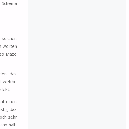
en Schema
 solchen
n wollten
das Maze
den: das
, welche
fekt.
at einen
ustig das
doch sehr
ann halb