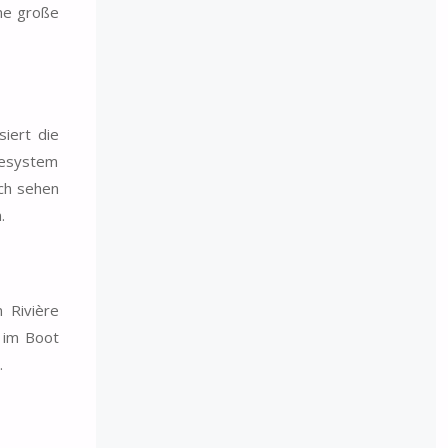
ine große
iert die
desystem
ich sehen
.
 Rivière
s im Boot
.