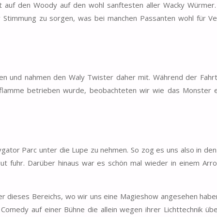
rt auf den Woody auf den wohl sanftesten aller Wacky Würmer.
ür Stimmung zu sorgen, was bei manchen Passanten wohl für Ve
oßen und nahmen den Waly Twister daher mit. Während der Fahrt
Sparflamme betrieben wurde, beobachteten wir wie das Monster 
ygator Parc unter die Lupe zu nehmen. So zog es uns also in d
gut fuhr. Darüber hinaus war es schön mal wieder in einem Arr
er dieses Bereichs, wo wir uns eine Magieshow angesehen haben
Comedy auf einer Bühne die allein wegen ihrer Lichttechnik üb