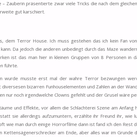
e – Zauberin präsentierte zwar viele Tricks die nach dem gleich
weite gut karschiert.
ks, dem Terror House. Ich muss gestehen das ich kein Fan von
n kann. Da jedoch die anderen unbedingt durch das Maze wander
merken ist das man hier in kleinen Gruppen von 8 Personen in 
n führte.
sen wurde musste erst mal der wahre Terror bezwungen wer
t diversesen bizarren Funhouselementen und Zahlen an der Wand
ten nur noch irgendwelche Clowns gefehlt und der Grusel wäre per
ume und Effekte, vor allem die Schlachterei Szene am Anfang h
t sie allerdings aufzumuntern, erzählte ihr Freund ihr, wie l
ft wie man durch einige Horrorfilme dann ist fand ich den Rest 
n Kettensägenerschrecker am Ende, aber alles war im Grunde d