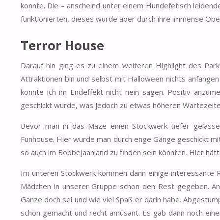
konnte. Die – anscheind unter einem Hundefetisch leidend
funktionierten, dieses wurde aber durch ihre immense Ober
Terror House
Darauf hin ging es zu einem weiteren Highlight des Par
Attraktionen bin und selbst mit Halloween nichts anfange
konnte ich im Endeffekt nicht nein sagen. Positiv anzu
geschickt wurde, was jedoch zu etwas höheren Wartezeite
Bevor man in das Maze einen Stockwerk tiefer gelas
Funhouse. Hier wurde man durch enge Gänge geschickt mi
so auch im Bobbejaanland zu finden sein könnten. Hier hät
Im unteren Stockwerk kommen dann einige interessante Rä
Mädchen in unserer Gruppe schon den Rest gegeben. Anstat
Ganze doch sei und wie viel Spaß er darin habe. Abgestump
schön gemacht und recht amüsant. Es gab dann noch eine