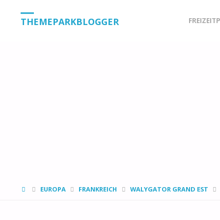
Skip
THEMEPARKBLOGGER
FREIZEIT
to
content
HOME
EUROPA
FRANKREICH
WALYGATOR GRAND EST