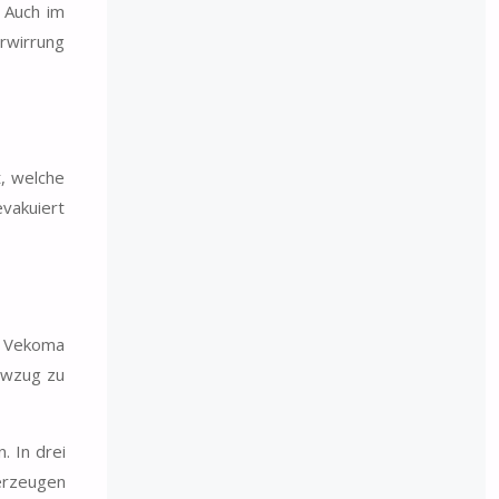
 Auch im
rwirrung
, welche
evakuiert
en Vekoma
owzug zu
. In drei
erzeugen