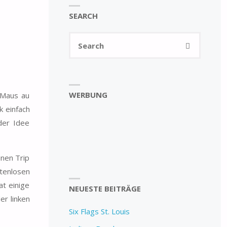
SEARCH
Search
SEARCH
for:
WERBUNG
n Maus au
k einfach
der Idee
inen Trip
tenlosen
t einige
NEUESTE BEITRÄGE
er linken
Six Flags St. Louis