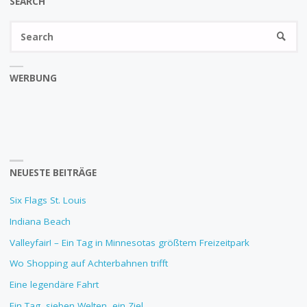
SEARCH
Se
SEARC
fo
WERBUNG
NEUESTE BEITRÄGE
Six Flags St. Louis
Indiana Beach
Valleyfair! – Ein Tag in Minnesotas größtem Freizeitpark
Wo Shopping auf Achterbahnen trifft
Eine legendäre Fahrt
Ein Tag, sieben Welten, ein Ziel