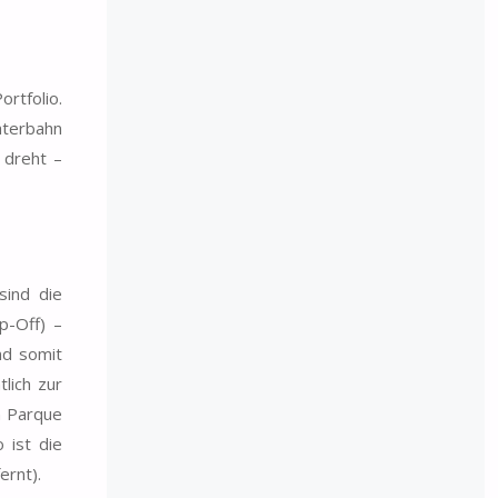
rtfolio.
hterbahn
 dreht –
sind die
p-Off) –
nd somit
lich zur
m Parque
 ist die
ernt).