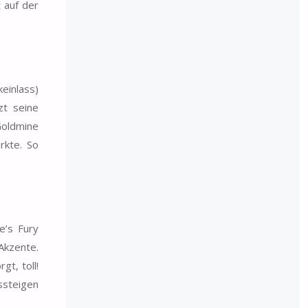
 auf der
einlass)
zt seine
Goldmine
rkte. So
e’s Fury
Akzente.
gt, toll!
ssteigen