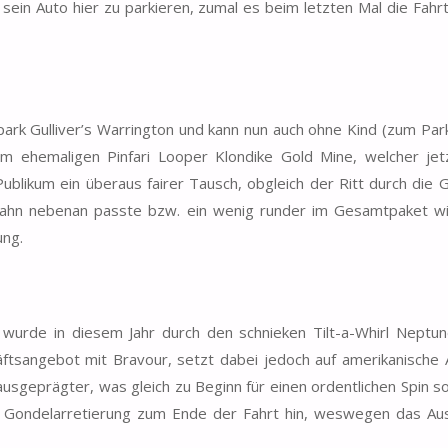
sein Auto hier zu parkieren, zumal es beim letzten Mal die Fahrt
k Gulliver’s Warrington und kann nun auch ohne Kind (zum Park
ehemaligen Pinfari Looper Klondike Gold Mine, welcher jet
Publikum ein überaus fairer Tausch, obgleich der Ritt durch die 
bahn nebenan passte bzw. ein wenig runder im Gesamtpaket wi
ung.
 wurde in diesem Jahr durch den schnieken Tilt-a-Whirl Neptun
äftsangebot mit Bravour, setzt dabei jedoch auf amerikanische 
usgeprägter, was gleich zu Beginn für einen ordentlichen Spin sor
er Gondelarretierung zum Ende der Fahrt hin, weswegen das Au