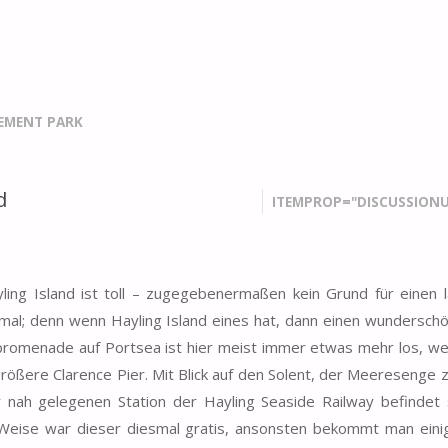
EMENT PARK
d
ITEMPROP="DISCUSSIONU
ling Island ist toll – zugegebenermaßen kein Grund für einen 
mal; denn wenn Hayling Island eines hat, dann einen wundersch
dpromenade auf Portsea ist hier meist immer etwas mehr los, 
r größere Clarence Pier. Mit Blick auf den Solent, der Meeresenge
 nah gelegenen Station der Hayling Seaside Railway befindet 
Weise war dieser diesmal gratis, ansonsten bekommt man eini