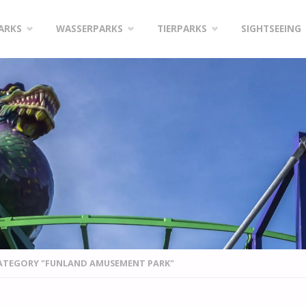
PARKS
WASSERPARKS
TIERPARKS
SIGHTSEEING
CATEGORY "FUNLAND AMUSEMENT PARK"