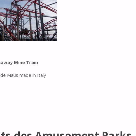
naway Mine Train
lde Maus made in Italy
hts des Amusement Parks