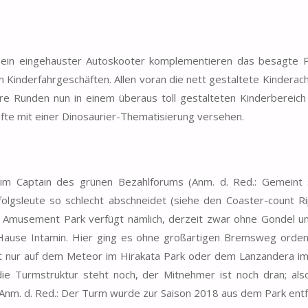
ein eingehauster Autoskooter komplementieren das besagte Po
n Kinderfahrgeschäften. Allen voran die nett gestaltete Kinderac
re Runden nun in einem überaus toll gestalteten Kinderbereich
äfte mit einer Dinosaurier-Thematisierung versehen.
eim Captain des grünen Bezahlforums (Anm. d. Red.: Gemeint 
olgsleute so schlecht abschneidet (siehe den Coaster-count Ri
nd Amusement Park verfügt nämlich, derzeit zwar ohne Gondel u
 Hause Intamin. Hier ging es ohne großartigen Bremsweg ordent
nst nur auf dem Meteor im Hirakata Park oder dem Lanzandera i
ie Turmstruktur steht noch, der Mitnehmer ist noch dran; also
Anm. d. Red.: Der Turm wurde zur Saison 2018 aus dem Park entf