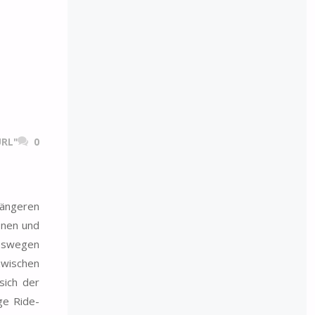
RL"
0
längeren
önen und
weswegen
 zwischen
sich der
ge Ride-