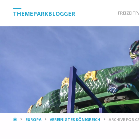
Skip
THEMEPARKBLOGGER
FREIZEIT
to
content
HOME
EUROPA
VEREINIGTES KÖNIGREICH
ARCHIVE FOR 