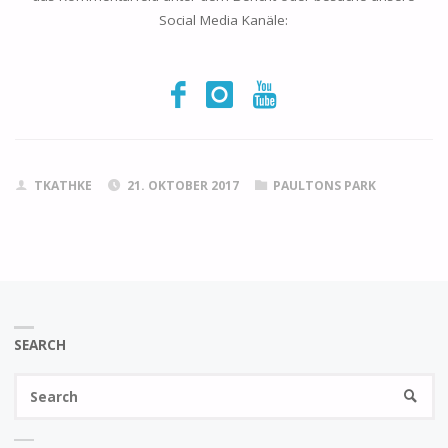
Social Media Kanäle:
TKATHKE
21. OKTOBER 2017
PAULTONS PARK
SEARCH
Se
SEARC
fo