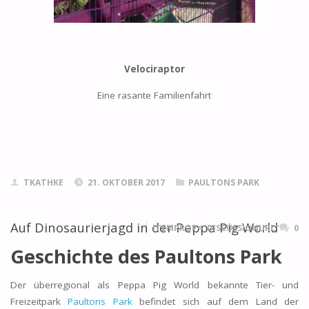
Velociraptor
Eine rasante Familienfahrt
TKATHKE
21. OKTOBER 2017
PAULTONS PARK
Auf Dinosaurierjagd in der Peppa Pig World
ITEMPROP="DISCUSSIONURL"
0
Geschichte des Paultons Park
Der überregional als Peppa Pig World bekannte Tier- und
Freizeitpark
Paultons Park
befindet sich auf dem Land der