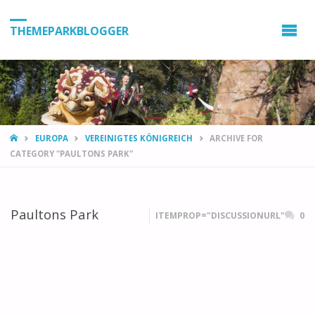
THEMEPARKBLOGGER
HOME
EUROPA
VEREINIGTES KÖNIGREICH
ARCHIVE FOR
CATEGORY "PAULTONS PARK"
Paultons Park
ITEMPROP="DISCUSSIONURL"
0