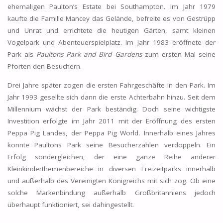
ehemaligen Paulton’s Estate bei Southampton. Im Jahr 1979
kaufte die Familie Mancey das Gelände, befreite es von Gestrüpp
und Unrat und errichtete die heutigen Gärten, samt kleinen
Vogelpark und Abenteuerspielplatz. Im Jahr 1983 eröffnete der
Park als
Paultons Park and Bird Gardens
zum ersten Mal seine
Pforten den Besuchern.
Drei Jahre später zogen die ersten Fahrgeschäfte in den Park. Im
Jahr 1993 gesellte sich dann die erste Achterbahn hinzu. Seit dem
Millennium wächst der Park beständig. Doch seine wichtigste
Investition erfolgte im Jahr 2011 mit der Eröffnung des ersten
Peppa Pig Landes, der Peppa Pig World
.
Innerhalb eines Jahres
konnte Paultons Park seine Besucherzahlen verdoppeln. Ein
Erfolg sondergleichen, der eine ganze Reihe anderer
Kleinkinderthemenbereiche in diversen Freizeitparks innerhalb
und außerhalb des Vereinigten Königreichs mit sich zog. Ob eine
solche Markenbindung außerhalb Großbritanniens jedoch
überhaupt funktioniert, sei dahingestellt.