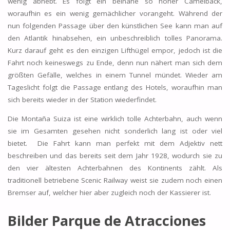
wenig abhebt. Es folgt ein beinahe so hoher Camelback,
woraufhin es ein wenig gemächlicher vorangeht. Während der
nun folgenden Passage über den künstlichen See kann man auf
den Atlantik hinabsehen, ein unbeschreiblich tolles Panorama.
Kurz darauf geht es den einzigen Lifthügel empor, jedoch ist die
Fahrt noch keineswegs zu Ende, denn nun nähert man sich dem
größten Gefälle, welches in einem Tunnel mündet. Wieder am
Tageslicht folgt die Passage entlang des Hotels, woraufhin man
sich bereits wieder in der Station wiederfindet.
Die Montaña Suiza ist eine wirklich tolle Achterbahn, auch wenn
sie im Gesamten gesehen nicht sonderlich lang ist oder viel
bietet. Die Fahrt kann man perfekt mit dem Adjektiv nett
beschreiben und das bereits seit dem Jahr 1928, wodurch sie zu
den vier ältesten Achterbahnen des Kontinents zählt. Als
traditionell betriebene Scenic Railway weist sie zudem noch einen
Bremser auf, welcher hier aber zugleich noch der Kassierer ist.
Bilder Parque de Atracciones