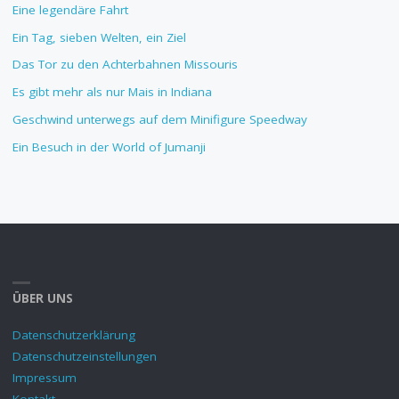
Eine legendäre Fahrt
Ein Tag, sieben Welten, ein Ziel
Das Tor zu den Achterbahnen Missouris
Es gibt mehr als nur Mais in Indiana
Geschwind unterwegs auf dem Minifigure Speedway
Ein Besuch in der World of Jumanji
ÜBER UNS
Datenschutzerklärung
Datenschutzeinstellungen
Impressum
Kontakt