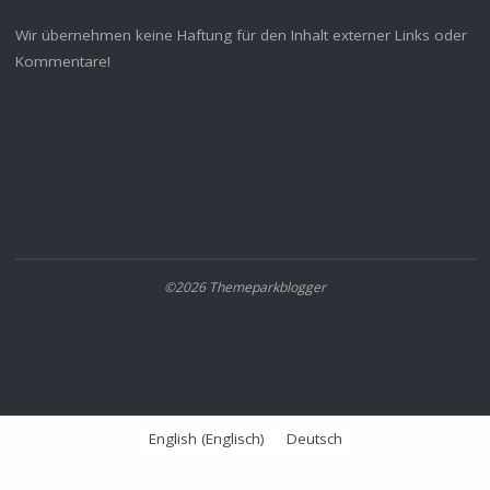
Wir übernehmen keine Haftung für den Inhalt externer Links oder
Kommentare!
©2026 Themeparkblogger
English
(
Englisch
)
Deutsch