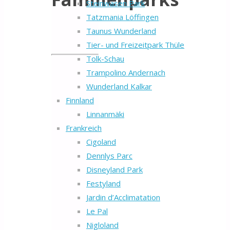
Steinwasen Park
Tatzmania Löffingen
Taunus Wunderland
Tier- und Freizeitpark Thüle
Tolk-Schau
Trampolino Andernach
Wunderland Kalkar
Finnland
Linnanmäki
Frankreich
Cigoland
Dennlys Parc
Disneyland Park
Festyland
Jardin d’Acclimatation
Le Pal
Nigloland