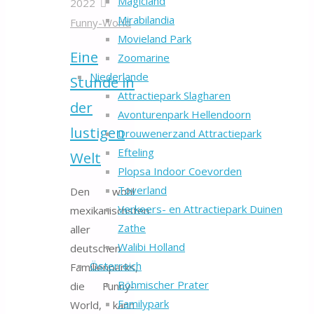
Magicland
2022
Mirabilandia
Funny-World
Movieland Park
Eine
Zoomarine
Niederlande
Stunde in
Attractiepark Slagharen
der
Avonturenpark Hellendoorn
lustigen
Drouwenerzand Attractiepark
Efteling
Welt
Plopsa Indoor Coevorden
Toverland
Den wohl
Verkeers- en Attractiepark Duinen
mexikanischsten
Zathe
aller
Walibi Holland
deutschen
Österreich
Familienparks,
Böhmischer Prater
die Funny-
Familypark
World, kann