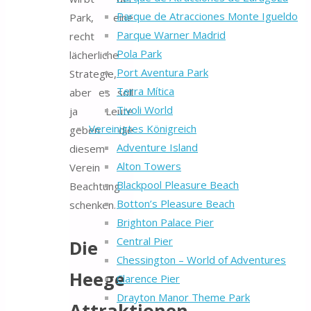
Parque de Atracciones Monte Igueldo
Park, eine
Parque Warner Madrid
recht
Pola Park
lächerliche
Port Aventura Park
Strategie,
Terra Mítica
aber es soll
Tivoli World
ja Leute
Vereinigtes Königreich
geben die
Adventure Island
diesem
Alton Towers
Verein
Blackpool Pleasure Beach
Beachtung
Botton’s Pleasure Beach
schenken.
Brighton Palace Pier
Central Pier
Die
Chessington – World of Adventures
Heege
Clarence Pier
Drayton Manor Theme Park
Attraktionen