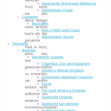
Mexican
Sandcastle Waterpark Blackpool
Post. Nicht
Splashdown Poole
nur das
Ozeanien
diese Anlage
Australien
mehr Airtime
Wet n Wild Gold Coast
hatte als der
WhiteWater World
gesamte
Tierparks
Park in Rust,
Amerika
denn das
Vereinigte Staaten
war
Columbus Zoo and Aquarium
gewissermaßen
Disney’s Animal Kingdom
zu erwarten,
Downtown Aquarium Houston
sie wollte
Epcot
einfach nicht
Fun Spot America Orlando
aufhören wo
SeaWorld Orlando
anderen
SeaWorld San Antonio
Kometenschaukeln
SeaWorld San Diego