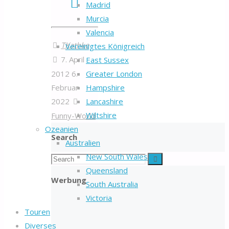
Madrid
Murcia
Valencia
TKathke
Vereinigtes Königreich
7. April
East Sussex
Greater London
2012
6.
Hampshire
Februar
Lancashire
2022
Wiltshire
Funny-World
Ozeanien
Search
Australien
New South Wales
Search
Search
Queensland
for:
Werbung
South Australia
Victoria
Touren
Diverses