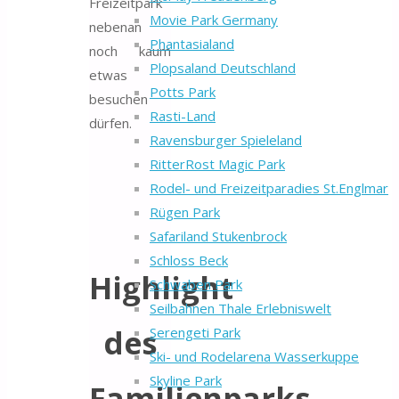
Freizeitpark
Movie Park Germany
nebenan
Phantasialand
noch kaum
Plopsaland Deutschland
etwas
Potts Park
besuchen
Rasti-Land
dürfen.
Ravensburger Spieleland
RitterRost Magic Park
Rodel- und Freizeitparadies St.Englmar
Rügen Park
Safariland Stukenbrock
Schloss Beck
Highlight
Schwaben Park
Seilbahnen Thale Erlebniswelt
des
Serengeti Park
Ski- und Rodelarena Wasserkuppe
Skyline Park
Familienparks