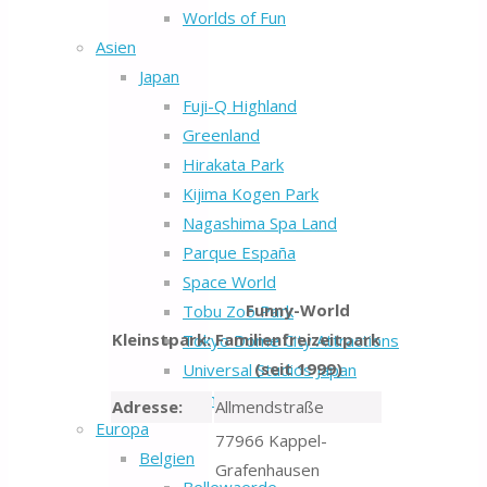
Worlds of Fun
Asien
Japan
Fuji-Q Highland
Greenland
Hirakata Park
Kijima Kogen Park
Nagashima Spa Land
Parque España
Space World
Funny-World
Tobu Zoo Park
Kleinstpark:
Familienfreizeitpark
Tokyo Dome City Attractions
(seit 1999)
Universal Studios Japan
Yomiuriland
Adresse:
Allmendstraße
Europa
77966 Kappel-
Belgien
Grafenhausen