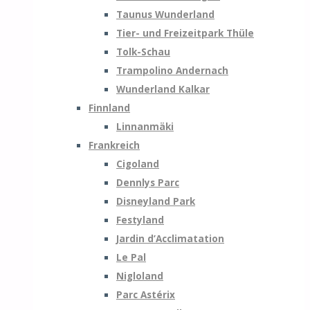
Taunus Wunderland
Tier- und Freizeitpark Thüle
Tolk-Schau
Trampolino Andernach
Wunderland Kalkar
Finnland
Linnanmäki
Frankreich
Cigoland
Dennlys Parc
Disneyland Park
Festyland
Jardin d’Acclimatation
Le Pal
Nigloland
Parc Astérix