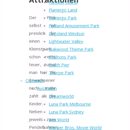
Fantasy Island
Flamingo Land
Der Park
Flamingo Park
selbst ist
Funland Amusement Park
preislich für
Legoland Windsor
einen
Lightwater Valley
Kleinstpark
Oakwood Theme Park
schon recht
Paultons Park
teuer, zumal
South Pier
man hier als
Thorpe Park
Erwachsener
Ozeanien
noch mehr
Australien
zahlt als die
Dreamworld
Kinder.
Luna Park Melbourne
Neben
Luna Park Sydney
jeweils zwei
Sea World
Pendelbahnen,
Warner Bros. Movie World