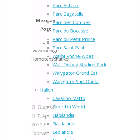
Parc Astérix
Parc Bagatelle
Mexican
Parc des Combes
Post
Parc du Bocasse
Parc du Petit Prince
Die
Parc Saint Paul
wahnsinnige
Walibi Rhône-Alpes
Kometenschaukel
Walt Disney Studios Park
Walygator Grand Est
Walygator Sud-Ouest
Italien
Cavallino Matto
Cinecittà World
TKathke
Fiabilandia
7. April
Gardaland
2012
6.
Leolandia
Februar