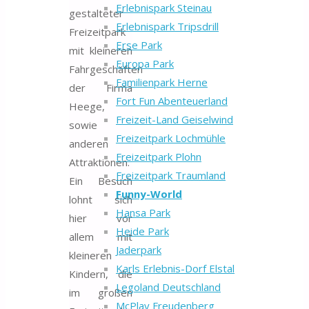
Erlebnispark Steinau
gestalteter
Erlebnispark Tripsdrill
Freizeitpark
Erse Park
mit kleineren
Europa Park
Fahrgeschäften
Familienpark Herne
der Firma
Fort Fun Abenteuerland
Heege,
Freizeit-Land Geiselwind
sowie
Freizeitpark Lochmühle
anderen
Freizeitpark Plohn
Attraktionen.
Freizeitpark Traumland
Ein Besuch
Funny-World
lohnt sich
Hansa Park
hier vor
Heide Park
allem mit
Jaderpark
kleineren
Karls Erlebnis-Dorf Elstal
Kindern, die
Legoland Deutschland
im großen
McPlay Freudenberg