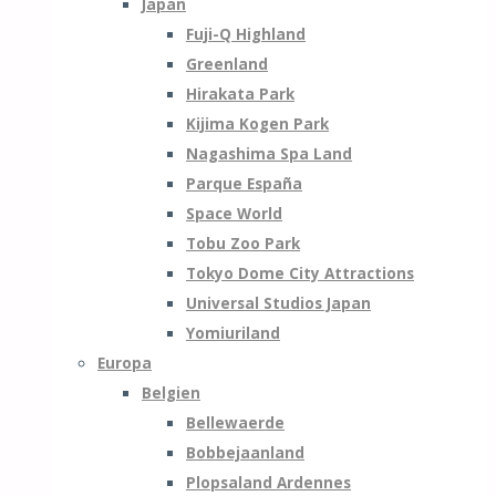
Japan
Fuji-Q Highland
Greenland
Hirakata Park
Kijima Kogen Park
Nagashima Spa Land
Parque España
Space World
Tobu Zoo Park
Tokyo Dome City Attractions
Universal Studios Japan
Yomiuriland
Europa
Belgien
Bellewaerde
Bobbejaanland
Plopsaland Ardennes