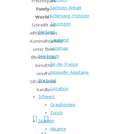
Freizeitpark
Sachsen-Anhalt
Funny-
Schleswig-Holstein
World
?
Thüringen
Schreibt sie
Finnland
einfach in das
Lappland
Kommentarfeld
Uusimaa
unter dem
Frankreich
Bericht oder
Île-de-France
besucht
Nouvelle-Aquitaine
unsere
Portugal
Social-Media-
Lissabon
Kanäle:
Schweiz
Graubünden
Zürich
Spanien
Alicante