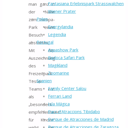
Fantasiana Erlebnispark Strasswalchen
man ganz in
Wiener Prater
der Nähe
Polen
zum Europa-
Energylandia
Park einen
Legendia
Besuch
Portugal
abstatten.
Aquashow Park
Mit der
Badoca Safari Park
Auszeichnung
Magikland
des
Zoomarine
Freizeitpark
Spanien
Tester
Family Center Salou
Teams e.V.
Ferrari Land
als
Isla Mágica
„besonders
Parc d’Atraccions Tibidabo
empfehlenswert
Parque de Atracciones de Madrid
für Kinder“
Parque de Atracciones de Zaragoza
wirbt der