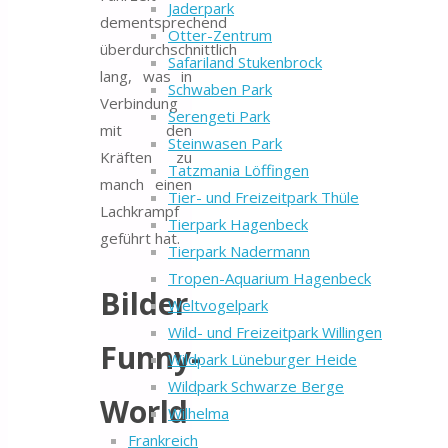
Jaderpark
dementsprechend
Otter-Zentrum
überdurchschnittlich
Safariland Stukenbrock
lang, was in
Schwaben Park
Verbindung
Serengeti Park
mit den
Steinwasen Park
Kräften zu
Tatzmania Löffingen
manch einen
Tier- und Freizeitpark Thüle
Lachkrampf
Tierpark Hagenbeck
geführt hat.
Tierpark Nadermann
Tropen-Aquarium Hagenbeck
Bilder
Weltvogelpark
Wild- und Freizeitpark Willingen
Funny-
Wildpark Lüneburger Heide
Wildpark Schwarze Berge
World
Wilhelma
Frankreich