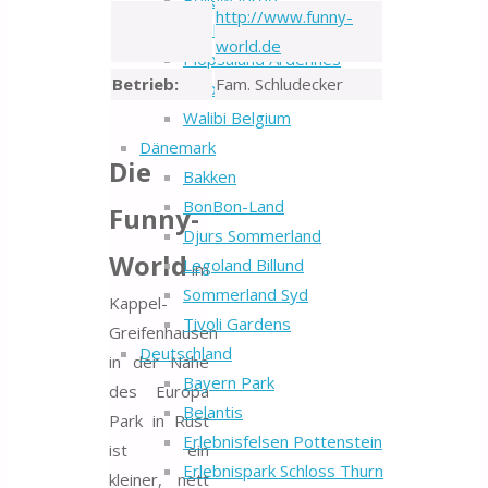
Bellewaerde
http://www.funny-
Bobbejaanland
world.de
Plopsaland Ardennes
Betrieb:
Fam. Schludecker
Plopsaland Belgium
Walibi Belgium
Dänemark
Die
Bakken
BonBon-Land
Funny-
Djurs Sommerland
World
Legoland Billund
im
Sommerland Syd
Kappel-
Tivoli Gardens
Greifenhausen
Deutschland
in der Nähe
Bayern Park
des Europa
Belantis
Park in Rust
Erlebnisfelsen Pottenstein
ist ein
Erlebnispark Schloss Thurn
kleiner, nett