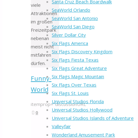
Santa Cruz Beach Boardwalk
viele
SeaWorld Orlando
Attraktionen
SeaWorld San Antonio
im großen
SeaWorld San Diego
Freizeitpark
Silver Dollar City
nebenan
Six Flags America
meist nicht
Six Flags Discovery Kingdom
mitfahren
Six Flags Fiesta Texas
dürfen.
Six Flags Great Adventure
Six Flags Magic Mountain
Funny-
Six Flags Over Texas
World
Six Flags St. Louis
Universal Studios Florida
itemprop="discussionURL"
Universal Studios Hollywood
0
Universal Studios Islands of Adventure
Valleyfair
Wonderland Amusement Park