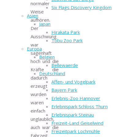
normaler
Six Flags Discovery Kingdom
Weise
Asien
aufhören.
Japan
Der
Hirakata Park
Ausschwung
Tobu Zoo Park
war
Europa
sagenhaft
Belgien
hoch und die
Bellewaerde
Kräfte die
Deutschland
dadurch
Affen- und Vogelpark
erzeugt
Bayern Park
wurden
Erlebnis-Zoo Hannover
waren
Erlebnispark Schloss Thurn
einfach
Erlebnispark Steinau
unglaublich,
Freizeit-Land Geiselwind
auch war die
Freizeitpark Lochmühle
Fahrzeit