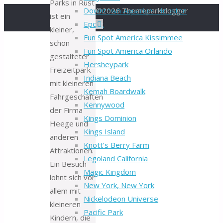
Parks in Rust
Downtown Aquarium Houston
©2026 Themeparkblogger
ist ein
Back
Epcot
kleiner,
to
Fun Spot America Kissimmee
schön
Top
Fun Spot America Orlando
gestalteter
Hersheypark
Freizeitpark
Indiana Beach
mit kleineren
Kemah Boardwalk
Fahrgeschäften
Kennywood
der Firma
Kings Dominion
Heege und
Kings Island
anderen
Knott’s Berry Farm
Attraktionen.
Legoland California
Ein Besuch
Magic Kingdom
lohnt sich vor
New York, New York
allem mit
Nickelodeon Universe
kleineren
Pacific Park
Kindern, die