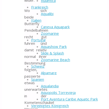
wider.
Rulantica
Frankreich
Wo sich
Aqualibi
beide
Italien
Butterfly
Caneva Aquapark
Pendelbahnen
Zoomarine
recht gut
Portugal
fuhren und
Aquashow Park
damit relativ
Slide & Splash
normal ihrer
Zoomarine Beach
Bestimmung
Schweiz
folgten,
Alpamare
passierte
Spanien
etwas
Aqualandia
unerwartetes
Aquopolis Torrevieja
in der
Port Aventura Caribe Aquatic Park
Kometenschaukel
Vereinigtes Königreich