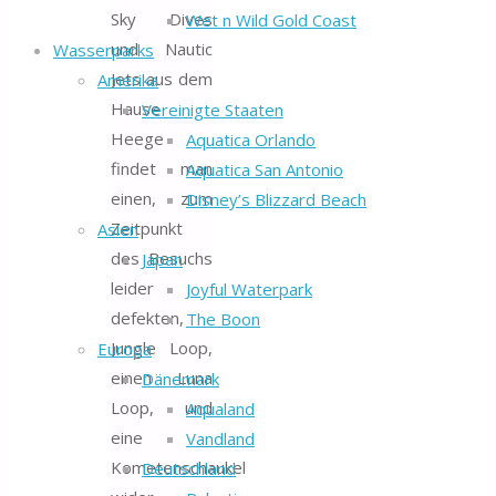
Sky Dives
Wet n Wild Gold Coast
und Nautic
Wasserparks
Jets aus dem
Amerika
Hause
Vereinigte Staaten
Heege
Aquatica Orlando
findet man
Aquatica San Antonio
einen, zum
Disney’s Blizzard Beach
Zeitpunkt
Asien
des Besuchs
Japan
leider
Joyful Waterpark
defekten,
The Boon
Jungle Loop,
Europa
einen Luna
Dänemark
Loop, und
Aqualand
eine
Vandland
Kometenschaukel
Deutschland