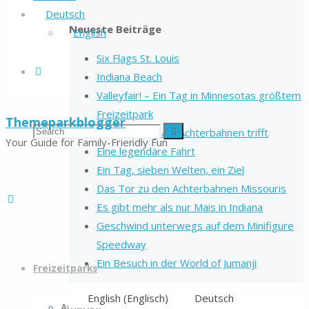
Deutsch
Neueste Beiträge
English
Six Flags St. Louis
Search
Indiana Beach
Valleyfair! – Ein Tag in Minnesotas größtem
Freizeitpark
Themeparkblogger
Search
Search
Wo Shopping auf Achterbahnen trifft
Your Guide for Family-Friendly Fun
Eine legendäre Fahrt
Ein Tag, sieben Welten, ein Ziel
for:
Das Tor zu den Achterbahnen Missouris
Es gibt mehr als nur Mais in Indiana
Geschwind unterwegs auf dem Minifigure
Speedway
Skip
Ein Besuch in der World of Jumanji
to
Freizeitparks
content
English
(
Englisch
)
Deutsch
Amerika