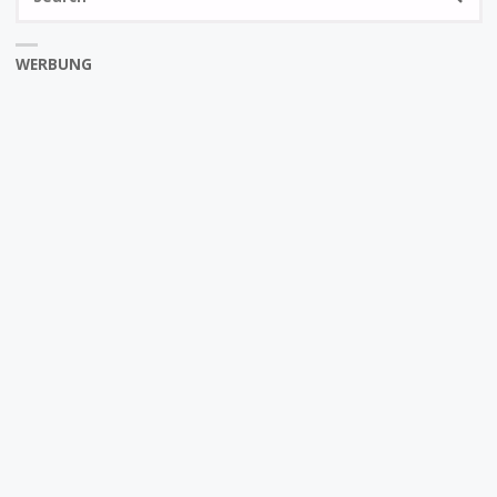
fo
WERBUNG