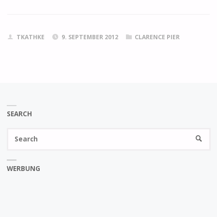
TKATHKE
9. SEPTEMBER 2012
CLARENCE PIER
SEARCH
Se
SEARC
fo
WERBUNG