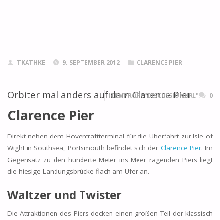
TKATHKE
9. SEPTEMBER 2012
CLARENCE PIER
Orbiter mal anders auf dem Clarence Pier
ITEMPROP="DISCUSSIONURL"
0
Clarence Pier
Direkt neben dem Hovercraftterminal für die Überfahrt zur Isle of
Wight in Southsea, Portsmouth befindet sich der
Clarence Pier.
Im
Gegensatz zu den hunderte Meter ins Meer ragenden Piers liegt
die hiesige Landungsbrücke flach am Ufer an.
Waltzer und Twister
Die Attraktionen des Piers decken einen großen Teil der klassisch